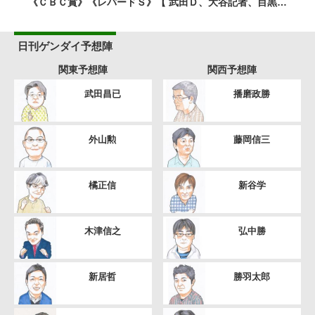
《ＣＢＣ賞》《レパードＳ》【 武田Ｄ、大谷記者、目黒…
日刊ゲンダイ予想陣
関東予想陣
関西予想陣
武田昌已
播磨政勝
外山勲
藤岡信三
橘正信
新谷学
木津信之
弘中勝
新居哲
勝羽太郎