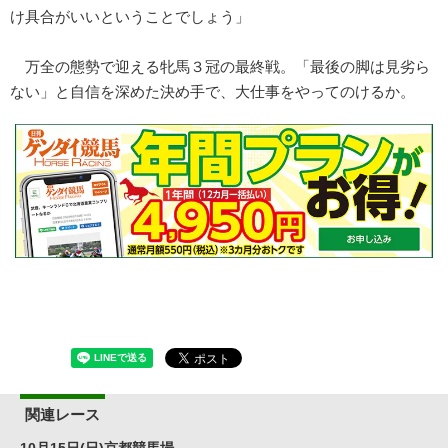
け具合がいいということでしょう」
万全の態勢で迎える牝馬３冠の最終戦。「最後の脚は見劣ら
ない」と自信を深めた決め手で、大仕事をやってのけるか。
関連レース
10月15日(日)京都競馬場