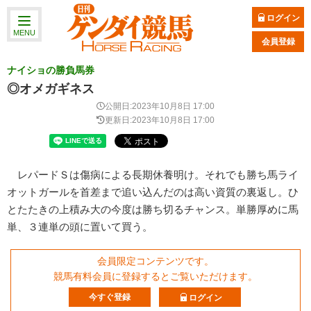
ログイン
MENU
会員登録
ナイショの勝負馬券
◎オメガギネス
公開日:2023年10月8日 17:00
更新日:2023年10月8日 17:00
レパードＳは傷病による長期休養明け。それでも勝ち馬ライ
オットガールを首差まで追い込んだのは高い資質の裏返し。ひ
とたたきの上積み大の今度は勝ち切るチャンス。単勝厚めに馬
単、３連単の頭に置いて買う。
会員限定コンテンツです。
競馬有料会員に登録するとご覧いただけます。
今すぐ登録
ログイン