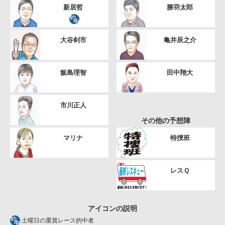
新居哲
勝羽太郎
大谷剣市
亀井辰之介
飯島理智
田中翔大
市川正人
その他の予想陣
マリナ
特捜班
レスＱ
アイコンの説明
土曜日の重賞レース的中者