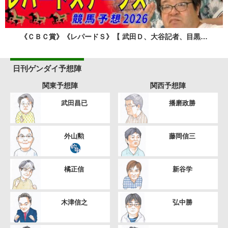
《ＣＢＣ賞》《レパードＳ》【 武田Ｄ、大谷記者、目黒…
日刊ゲンダイ予想陣
関東予想陣
関西予想陣
武田昌已
播磨政勝
外山勲
藤岡信三
橘正信
新谷学
木津信之
弘中勝