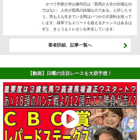
かつて作家の寺山修司氏は「競馬が人生の比喩なの
ではない、人生が競馬の比喩なのである」と評したそ
う。馬も人も生きている間はいつかの大逆転を狙って
います。雑草でもエリートを超えるチャンスはあるは
ずと、きょうもトレセンを奔走しています。
著者詳細、記事一覧へ
【動画】日曜の注目レースを大胆予想！