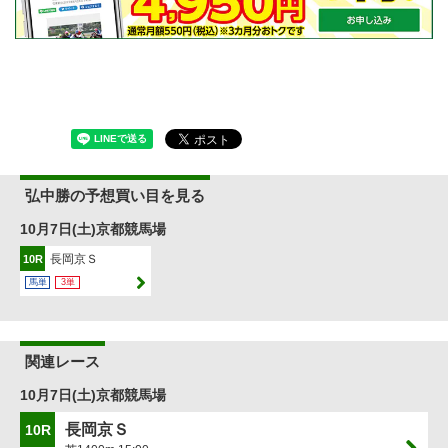
弘中勝の予想買い目を見る
10月7日(土)京都競馬場
長岡京Ｓ
10R
馬単
3単
関連レース
10月7日(土)京都競馬場
長岡京Ｓ
10R