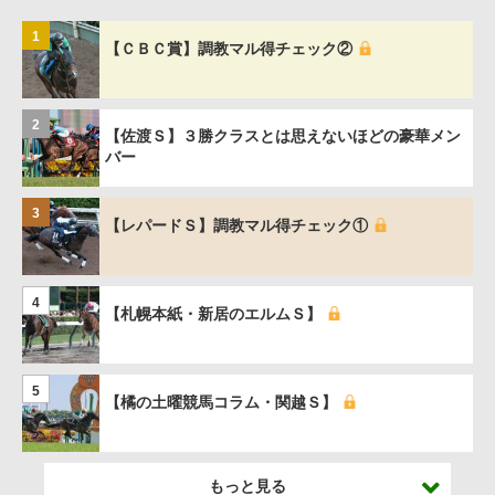
1
【ＣＢＣ賞】調教マル得チェック②
2
【佐渡Ｓ】３勝クラスとは思えないほどの豪華メン
バー
3
【レパードＳ】調教マル得チェック①
4
【札幌本紙・新居のエルムＳ】
5
【橘の土曜競馬コラム・関越Ｓ】
もっと見る