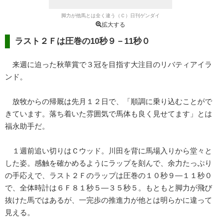
脚力が他馬とは全く違う（Ｃ）日刊ゲンダイ
拡大する
ラスト２Ｆは圧巻の10秒９－11秒０
来週に迫った秋華賞で３冠を目指す大注目のリバティアイラ
ンド。
放牧からの帰厩は先月１２日で、「順調に乗り込むことがで
きています。落ち着いた雰囲気で馬体も良く見せてます」とは
福永助手だ。
１週前追い切りはＣウッド。川田を背に馬場入りから堂々と
した姿。感触を確かめるようにラップを刻んで、余力たっぷり
の手応えで、ラスト２Ｆのラップは圧巻の１０秒９―１１秒０
で、全体時計は６Ｆ８１秒５―３５秒５。もともと脚力が飛び
抜けた馬ではあるが、一完歩の推進力が他とは明らかに違って
見える。