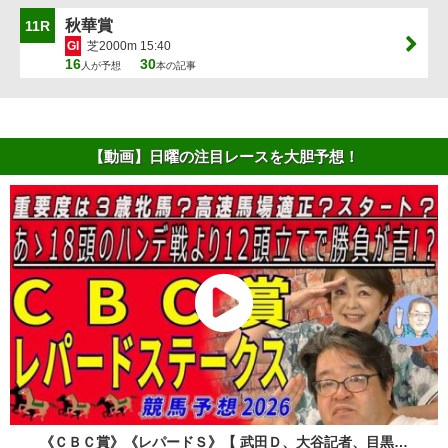
秋華賞
11R
GI
芝2000m 15:40
16
30
人が予想
本の記事
【動画】日曜の注目レースを大胆予想！
《ＣＢＣ賞》《レパードＳ》【 武田Ｄ、大谷記者、目黒…