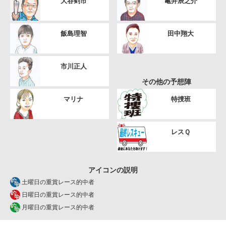
大谷剣市
亀井辰之介
飯島理智
田中翔大
市川正人
その他の予想陣
マリナ
特捜班
レスＱ
アイコンの説明
土曜日の重賞レース的中者
日曜日の重賞レース的中者
月曜日の重賞レース的中者