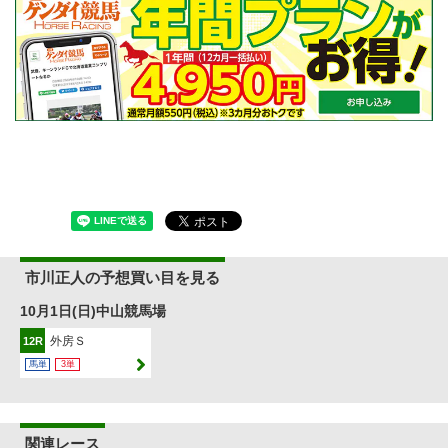
市川正人の予想買い目を見る
10月1日(日)中山競馬場
外房Ｓ
12R
馬単
3単
関連レース