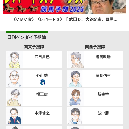
《ＣＢＣ賞》《レパードＳ》【 武田Ｄ、大谷記者、目黒…
日刊ゲンダイ予想陣
関東予想陣
関西予想陣
武田昌已
播磨政勝
外山勲
藤岡信三
橘正信
新谷学
木津信之
弘中勝