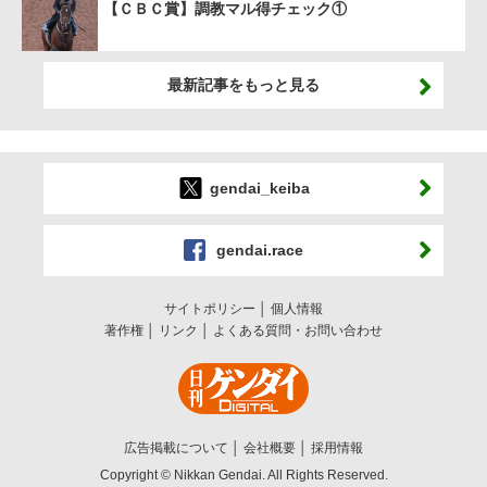
【ＣＢＣ賞】調教マル得チェック①
最新記事をもっと見る
gendai_keiba
gendai.race
サイトポリシー
個人情報
著作権
リンク
よくある質問・お問い合わせ
広告掲載について
会社概要
採用情報
Copyright © Nikkan Gendai. All Rights Reserved.