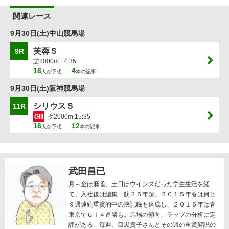
関連レース
9月30日(土)中山競馬場
芙蓉Ｓ
9R
芝2000m 14:35
16
4
人が予想
本の記事
9月30日(土)阪神競馬場
シリウスＳ
11R
GIII
ダ2000m 15:35
16
12
人が予想
本の記事
武田昌已
月～金は麻雀、土日はウインズだった学生生活を経
て、入社後は編集一筋２５年超。２０１５年春は何と
９週連続重賞的中の快記録も達成し、２０１６年は春
東京でＧⅠ４連勝も。馬場の傾向、ラップの分析に定
評がある。毎週、目黒貴子さんとその週の重賞解説の