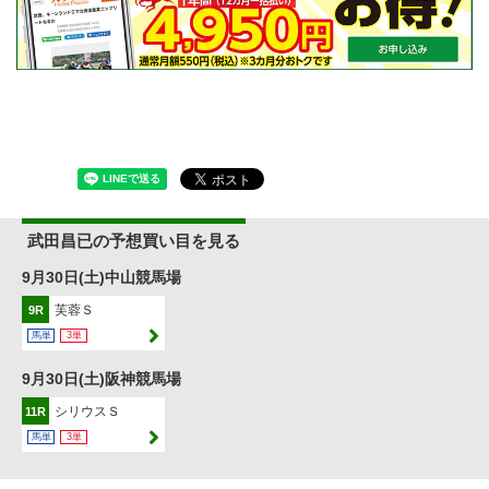
武田昌已の予想買い目を見る
9月30日(土)中山競馬場
芙蓉Ｓ
9R
馬単
3単
9月30日(土)阪神競馬場
シリウスＳ
11R
馬単
3単