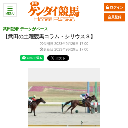
ログイン
MENU
会員登録
武田記者 データがベース
【武田の土曜競馬コラム・シリウスＳ】
公開日:2023年9月29日 17:00
更新日:2023年9月29日 17:00