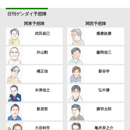
日刊ゲンダイ予想陣
関東予想陣
関西予想陣
武田昌已
播磨政勝
外山勲
藤岡信三
橘正信
新谷学
木津信之
弘中勝
新居哲
勝羽太郎
大谷剣市
亀井辰之介