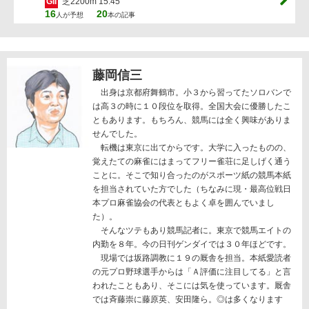
GII
芝2200m 15:45
16
20
人が予想
本の記事
藤岡信三
出身は京都府舞鶴市。小３から習ってたソロバンで
は高３の時に１０段位を取得。全国大会に優勝したこ
ともあります。もちろん、競馬には全く興味がありま
せんでした。
転機は東京に出てからです。大学に入ったものの、
覚えたての麻雀にはまってフリー雀荘に足しげく通う
ことに。そこで知り合ったのがスポーツ紙の競馬本紙
を担当されていた方でした（ちなみに現・最高位戦日
本プロ麻雀協会の代表ともよく卓を囲んでいまし
た）。
そんなツテもあり競馬記者に。東京で競馬エイトの
内勤を８年。今の日刊ゲンダイでは３０年ほどです。
現場では坂路調教に１９の厩舎を担当。本紙愛読者
の元プロ野球選手からは「Ａ評価に注目してる」と言
われたこともあり、そこには気を使っています。厩舎
では斉藤崇に藤原英、安田隆ら。◎は多くなります