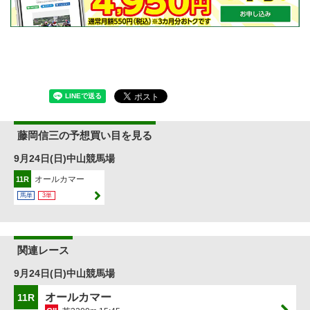
藤岡信三の予想買い目を見る
9月24日(日)中山競馬場
オールカマー
11R
馬単
3単
関連レース
9月24日(日)中山競馬場
オールカマー
11R