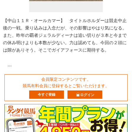
【中山１１Ｒ・オールカマー】 タイトルホルダーは競走中止
後の一戦。乗り込みは入念だが、その影響はやはり気になる。
また、昨年の覇者ジェラルディーナは追い切りが３本と今まで
の休み明けよりも本数が少ない。力は認めても、今回の２頭に
は隙がありそう。そこでガイアフォースに期待する。
…
会員限定コンテンツです。
競馬有料会員に登録するとご覧いただけます。
今すぐ登録
ログイン