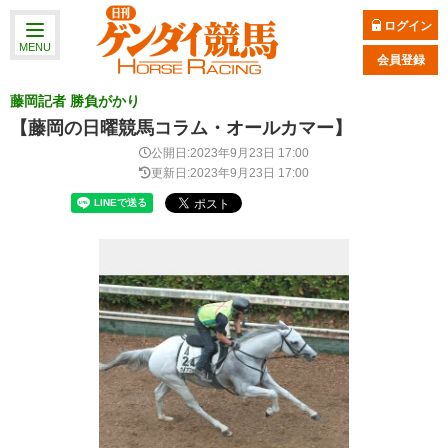
ログイン
MENU
会員登録
藤岡記者 勝負がかり
【藤岡の日曜競馬コラム・オールカマー】
公開日:2023年9月23日 17:00
更新日:2023年9月23日 17:00