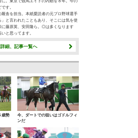
に。東京で競馬エイトの内勤を８年。今の
どです。
厩舎を担当。本紙愛読者の元プロ野球選手
る」と言われたこともあり、そこには気を使
崇に藤原英、安田隆ら。◎は多くなります
高いと思ってます。
者詳細、記事一覧へ
５歳勢
今、ダートでの狙いはゴドルフィ
ンだ