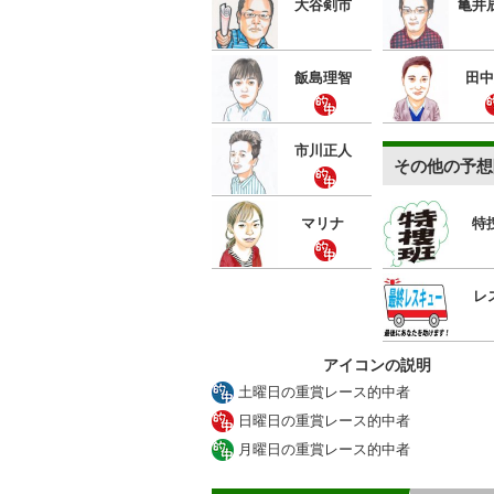
大谷剣市
亀井
飯島理智
田中
市川正人
その他の予想
マリナ
特
レ
アイコンの説明
土曜日の重賞レース的中者
日曜日の重賞レース的中者
月曜日の重賞レース的中者