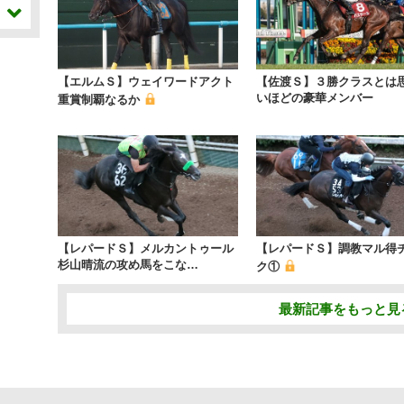
【エルムＳ】ウェイワードアクト
【佐渡Ｓ】３勝クラスとは
いほどの豪華メンバー
重賞制覇なるか
【レパードＳ】メルカントゥール
【レパードＳ】調教マル得
杉山晴流の攻め馬をこな…
ク①
最新記事をもっと見