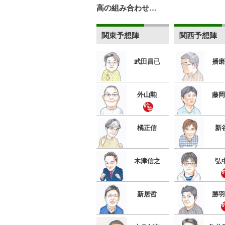
高の組み合わせ…
関東予想陣
関西予想陣
武田昌已
播磨
外山勲
藤岡
橘正信
新
木津信之
弘
新居哲
勝羽