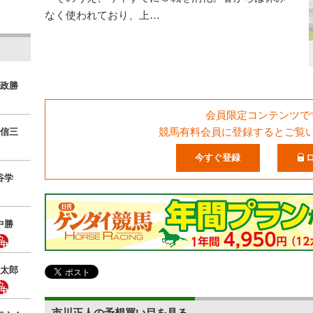
なく使われており、上…
政勝
会員限定コンテンツで
競馬有料会員に登録するとご覧
信三
今すぐ登録
谷学
中勝
太郎
市川正人の予想買い目を見る