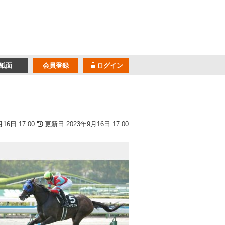
紙面
会員登録
ログイン
16日 17:00
更新日:2023年9月16日 17:00