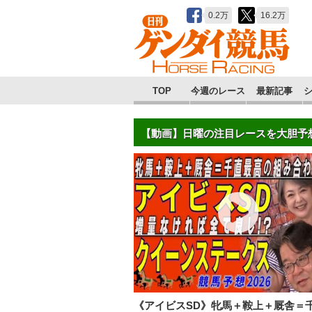
0.2万
16.2万
TOP
今週のレース
最新記事
【動画】日曜の注目レースを大胆予
《アイビスSD》牝馬＋鞍上＋厩舎＝