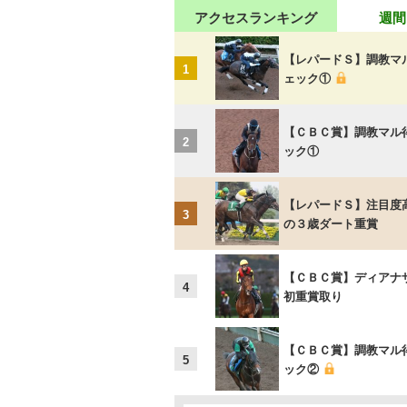
アクセスランキング
週間
【レパードＳ】調教マ
1
ェック①
【ＣＢＣ賞】調教マル
2
ック①
【レパードＳ】注目度
3
の３歳ダート重賞
【ＣＢＣ賞】ディアナ
4
初重賞取り
【ＣＢＣ賞】調教マル
5
ック②