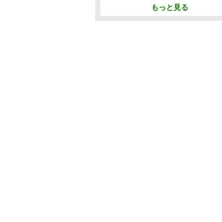
もっと見る