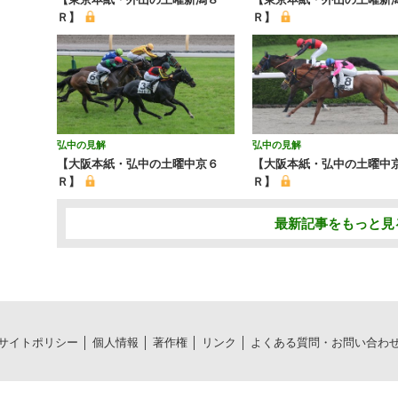
Ｒ】
Ｒ】
弘中の見解
弘中の見解
【大阪本紙・弘中の土曜中京６
【大阪本紙・弘中の土曜中
Ｒ】
Ｒ】
最新記事をもっと見
サイトポリシー
個人情報
著作権
リンク
よくある質問・お問い合わ