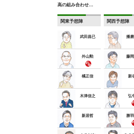
高の組み合わせ…
関東予想陣
関西予想陣
武田昌已
播磨
外山勲
藤岡
橘正信
新
木津信之
弘
新居哲
勝羽