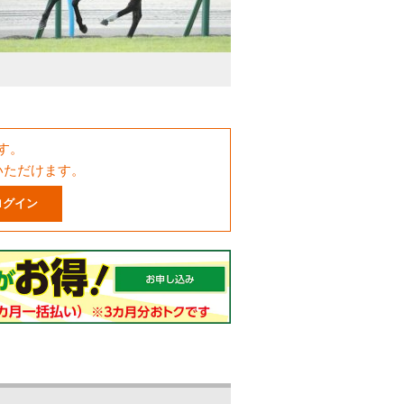
す。
いただけます。
ログイン