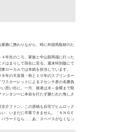
業務に携わりながら、時に外国馬取材のた
４年生のころ、家族と中山競馬場に行った
にドはまりして現在に至る。週末特別版にて
関東ローカルでは本紙を担当しています。
８年の天皇賞・秋と１０年のスプリンター
イワスカーレットによる２センチ差の名勝負
いい思い出に。一方、後者は水～金曜まで取
ファンタジーに本命を打たず勝たれた悔しさ
京介ファン。この原稿も自宅でヒムロック
らい、いまだに卒業できません。「ＡＮＧＥ
、バラードなら……あ、スペースがなくなっ