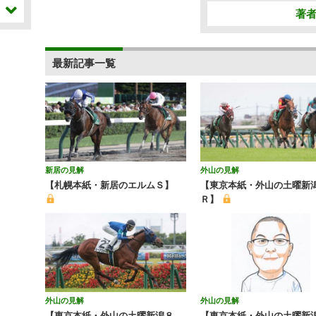
著
最新記事一覧
新居の見解
外山の見解
【札幌本紙・新居のエルムＳ】
【東京本紙・外山の土曜新
Ｒ】
外山の見解
外山の見解
【東京本紙・外山の土曜新潟８
【東京本紙・外山の土曜新潟