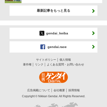
最新記事をもっと見る
gendai_keiba
gendai.race
サイトポリシー
個人情報
著作権
リンク
よくある質問・お問い合わせ
広告掲載について
会社概要
採用情報
Copyright © Nikkan Gendai. All Rights Reserved.