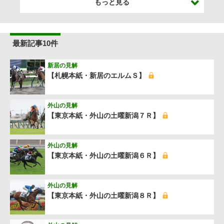
もっと見る
最新記事10件
新居の見解
【札幌本紙・新居のエルムＳ】
外山の見解
【東京本紙・外山の土曜新潟７Ｒ】
外山の見解
【東京本紙・外山の土曜新潟６Ｒ】
外山の見解
【東京本紙・外山の土曜新潟８Ｒ】