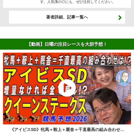
す。人気薄の◎にも、ぜひ注目してください。
著者詳細、記事一覧へ
【動画】日曜の注目レースを大胆予想！
《アイビスSD》牝馬＋鞍上＋厩舎＝千直最高の組み合わせ…