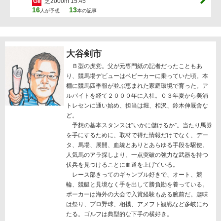
GII
芝2000m 15:45
16
13
人が予想
本の記事
大谷剣市
Ｂ型の虎党。父が元専門紙の記者だったこともあ
り、競馬場デビューはベビーカーに乗っていた頃。本
棚に競馬四季報が並ぶ恵まれた家庭環境で育った。ア
ルバイトを経て２０００年に入社。０３年夏から美浦
トレセンに通い始め、担当は堀、相沢、鈴木伸厩舎な
ど。
予想の基本スタンスは“いかに儲けるか”。当たり馬券
を手にするために、取材で得た情報だけでなく、デー
タ、馬場、展開、血統とありとあらゆる手段を駆使。
人気馬のアラ探しより、一点突破の強力な武器を持つ
伏兵を見つけることに血道を上げている。
レース部きってのギャンブル好きで、オート、競
輪、競艇と見境なく手を出して勝負勘を養っている。
ポーカーは海外の大会で入賞経験もある腕前だ。趣味
は祭り、プロ野球、相撲、アメフト観戦など多岐にわ
たる。ゴルフは典型的な下手の横好き。