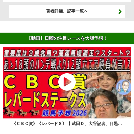
著者詳細、記事一覧へ
【動画】日曜の注目レースを大胆予想！
《ＣＢＣ賞》《レパードＳ》【 武田Ｄ、大谷記者、目黒…