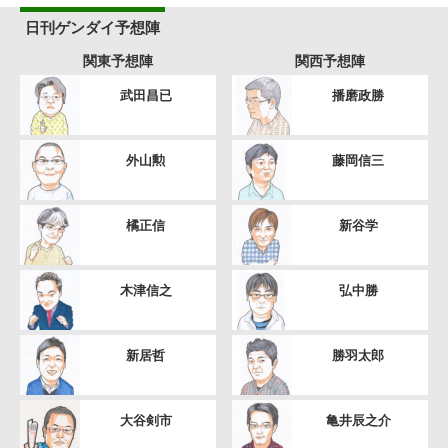
日刊ゲンダイ予想陣
関東予想陣
関西予想陣
武田昌已
播磨政勝
外山勲
藤岡信三
橘正信
新谷学
木津信之
弘中勝
新居哲
勝羽太郎
大谷剣市
亀井辰之介