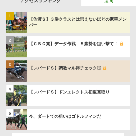
アクセスランキング
週間
1
【佐渡Ｓ】３勝クラスとは思えないほどの豪華メン
バー
2
【ＣＢＣ賞】データ作戦 ５歳勢を狙い撃て！
3
【レパードＳ】調教マル得チェック①
4
【レパードＳ】ドンエレクトス初重賞取り
5
今、ダートでの狙いはゴドルフィンだ