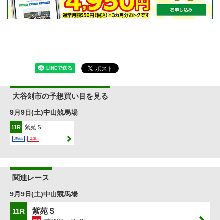
大谷剣市の予想買い目を見る
9月9日(土)中山競馬場
紫苑Ｓ
11R
馬単
3単
関連レース
9月9日(土)中山競馬場
紫苑Ｓ
11R