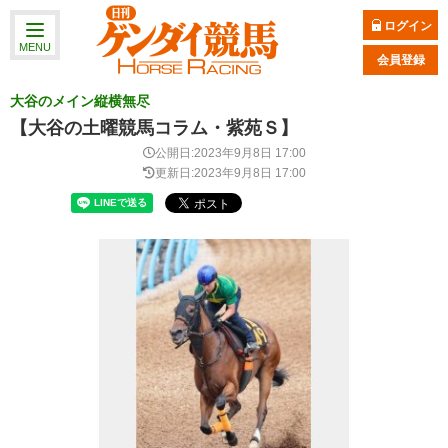
ログイン
MENU
会員登録
大谷のメイン縦横無尽
【大谷の土曜競馬コラム・紫苑Ｓ】
公開日:2023年9月8日 17:00
更新日:2023年9月8日 17:00