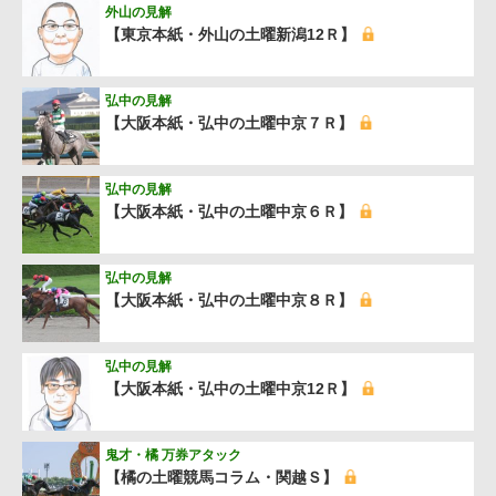
外山の見解
【東京本紙・外山の土曜新潟12Ｒ】
弘中の見解
【大阪本紙・弘中の土曜中京７Ｒ】
弘中の見解
【大阪本紙・弘中の土曜中京６Ｒ】
弘中の見解
【大阪本紙・弘中の土曜中京８Ｒ】
弘中の見解
【大阪本紙・弘中の土曜中京12Ｒ】
鬼才・橘 万券アタック
【橘の土曜競馬コラム・関越Ｓ】