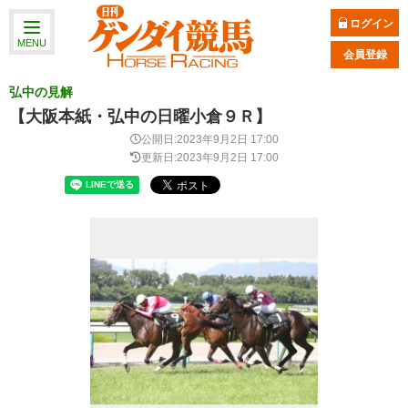
ログイン
MENU
会員登録
弘中の見解
【大阪本紙・弘中の日曜小倉９Ｒ】
公開日:2023年9月2日 17:00
更新日:2023年9月2日 17:00