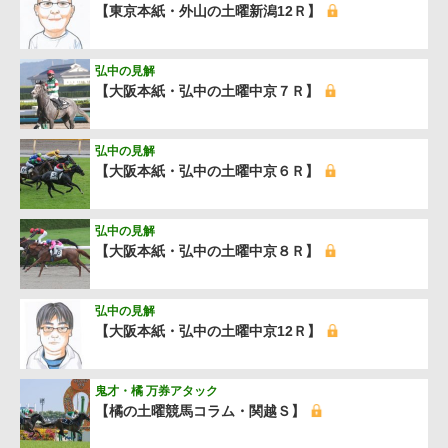
【東京本紙・外山の土曜新潟12Ｒ】
弘中の見解
【大阪本紙・弘中の土曜中京７Ｒ】
弘中の見解
【大阪本紙・弘中の土曜中京６Ｒ】
弘中の見解
【大阪本紙・弘中の土曜中京８Ｒ】
弘中の見解
【大阪本紙・弘中の土曜中京12Ｒ】
鬼才・橘 万券アタック
【橘の土曜競馬コラム・関越Ｓ】