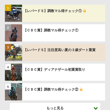
1
【レパードＳ】調教マル得チェック①
2
【ＣＢＣ賞】調教マル得チェック①
3
【レパードＳ】注目度高い夏の３歳ダート重賞
4
【ＣＢＣ賞】ディアナザール初重賞取り
5
【ＣＢＣ賞】調教マル得チェック②
もっと見る