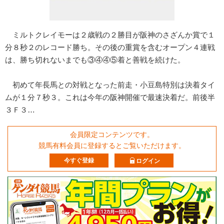
ミルトクレイモーは２歳戦の２勝目が阪神のさざんか賞で１
分８秒２のレコード勝ち。その後の重賞を含むオープン４連戦
は、勝ち切れないまでも③④④⑤着と善戦を続けた。
初めて年長馬との対戦となった前走・小豆島特別は決着タイ
ムが１分７秒３。これは今年の阪神開催で最速決着だ。前後半
３Ｆ３…
会員限定コンテンツです。
競馬有料会員に登録するとご覧いただけます。
今すぐ登録
ログイン