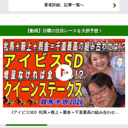
著者詳細、記事一覧へ
【動画】日曜の注目レースを大胆予想！
《アイビスSD》牝馬＋鞍上＋厩舎＝千直最高の組み合わせ…