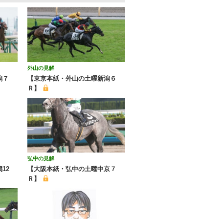
外山の見解
潟７
【東京本紙・外山の土曜新潟６
Ｒ】
弘中の見解
12
【大阪本紙・弘中の土曜中京７
Ｒ】