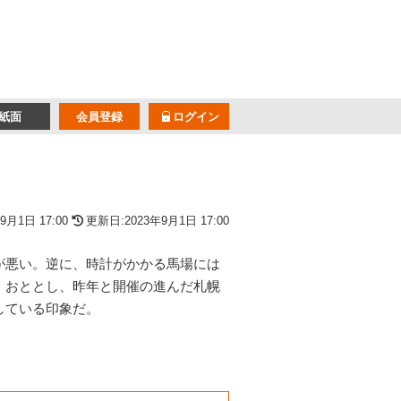
紙面
会員登録
ログイン
9月1日 17:00
更新日:2023年9月1日 17:00
が悪い。逆に、時計がかかる馬場には
。おととし、昨年と開催の進んだ札幌
している印象だ。