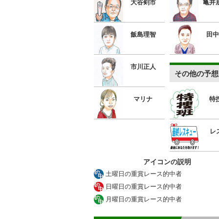
大谷剣市
亀井
飯島理智
田中
市川正人
その他の予想
マリナ
特
レ
アイコンの説明
土曜日の重賞レース的中者
日曜日の重賞レース的中者
月曜日の重賞レース的中者