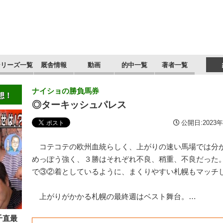
シリーズ一覧
厩舎情報
動画
的中一覧
著者一覧
ナイショの勝負馬券
想！
◎ターキッシュパレス
公開日:2023年
コテコテの欧州血統らしく、上がりの速い馬場では分
めっぽう強く、３勝はそれぞれ不良、稍重、不良だった
で③②着としているように、まくりやすい札幌もマッチ
上がりがかかる札幌の最終週はベスト舞台。…
千直最