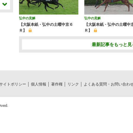
弘中の見解
弘中の見解
【大阪本紙・弘中の土曜中京６
【大阪本紙・弘中の土曜中
Ｒ】
Ｒ】
最新記事をもっと見
サイトポリシー
個人情報
著作権
リンク
よくある質問・お問い合わ
rved.