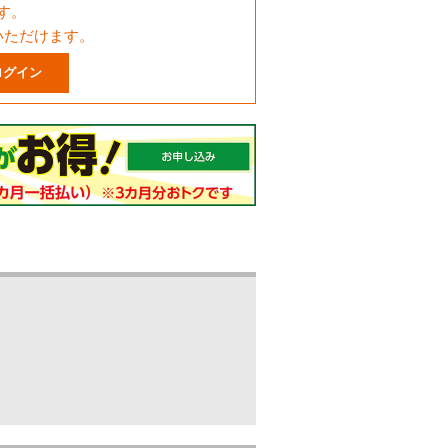
す。
いただけます。
ログイン