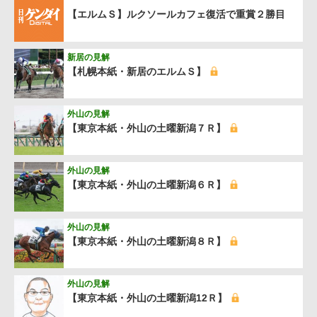
【エルムＳ】ルクソールカフェ復活で重賞２勝目
新居の見解
【札幌本紙・新居のエルムＳ】
外山の見解
【東京本紙・外山の土曜新潟７Ｒ】
外山の見解
【東京本紙・外山の土曜新潟６Ｒ】
外山の見解
【東京本紙・外山の土曜新潟８Ｒ】
外山の見解
【東京本紙・外山の土曜新潟12Ｒ】