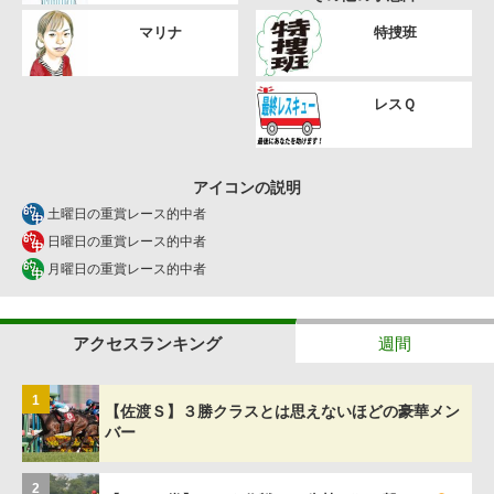
マリナ
特捜班
レスＱ
アイコンの説明
土曜日の重賞レース的中者
日曜日の重賞レース的中者
月曜日の重賞レース的中者
アクセスランキング
週間
1
【佐渡Ｓ】３勝クラスとは思えないほどの豪華メン
バー
2