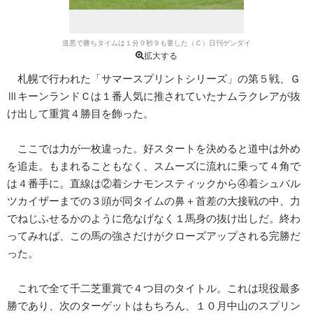
道悪で勝ちタイムは１分９秒９も要した（Ｃ）日刊ゲンダイ
拡大する
札幌で行われた「サマースプリントシリーズ」の第５戦、Ｇ
ⅢキーンランドＣは１番人気に推されていたナムラクレアが抜
け出して重賞４勝目を飾った。
ここでは力が一枚違った。好スタートを決めると道中は外め
を追走。もまれることもなく、スムーズに流れに乗って４角で
は４番手に。直線は②着シナモンスティックから④着シュバル
ツカイザーまでの３頭が同タイムの鼻＋首差の大接戦の中、力
でねじふせるかのように危なげなく１馬身の抜け出しだ。終わ
ってみれば、この馬の強さだけがクローズアップされる完勝だ
った。
これで全て千二芝重賞で４つ目のタイトル。これは現役最多
勝であり、次のターゲットはもちろん、１０月中山のスプリン