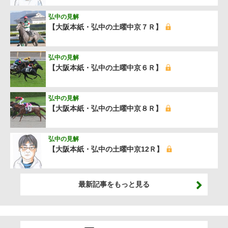
弘中の見解
【大阪本紙・弘中の土曜中京７Ｒ】
弘中の見解
【大阪本紙・弘中の土曜中京６Ｒ】
弘中の見解
【大阪本紙・弘中の土曜中京８Ｒ】
弘中の見解
【大阪本紙・弘中の土曜中京12Ｒ】
最新記事をもっと見る