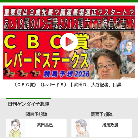
《ＣＢＣ賞》《レパードＳ》【 武田Ｄ、大谷記者、目黒…
日刊ゲンダイ予想陣
関東予想陣
関西予想陣
武田昌已
播磨政勝