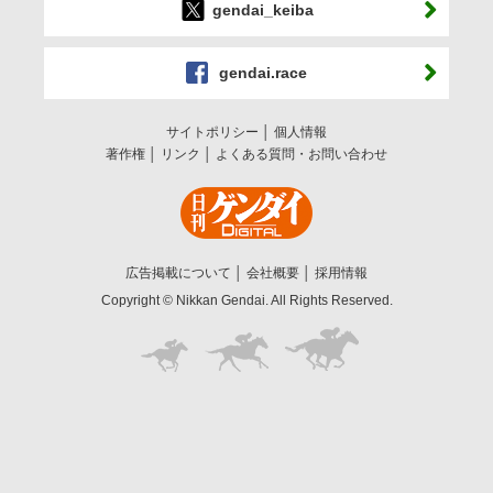
gendai_keiba
gendai.race
サイトポリシー
個人情報
著作権
リンク
よくある質問・お問い合わせ
広告掲載について
会社概要
採用情報
Copyright © Nikkan Gendai. All Rights Reserved.