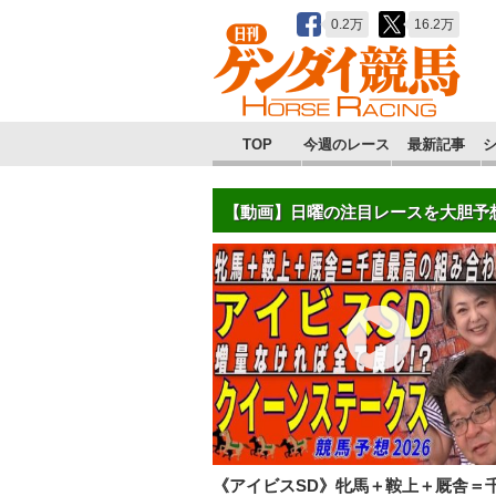
0.2万
16.2万
TOP
今週のレース
最新記事
【動画】日曜の注目レースを大胆予
《アイビスSD》牝馬＋鞍上＋厩舎＝