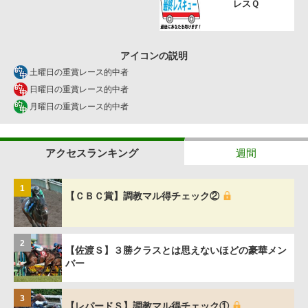
レスＱ
アイコンの説明
土曜日の重賞レース的中者
日曜日の重賞レース的中者
月曜日の重賞レース的中者
アクセスランキング
週間
1
【ＣＢＣ賞】調教マル得チェック②
2
【佐渡Ｓ】３勝クラスとは思えないほどの豪華メン
バー
3
【レパードＳ】調教マル得チェック①