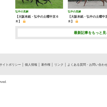
弘中の見解
弘中の見解
【大阪本紙・弘中の土曜中京６
【大阪本紙・弘中の土曜中
Ｒ】
Ｒ】
最新記事をもっと見
サイトポリシー
個人情報
著作権
リンク
よくある質問・お問い合わ
rved.