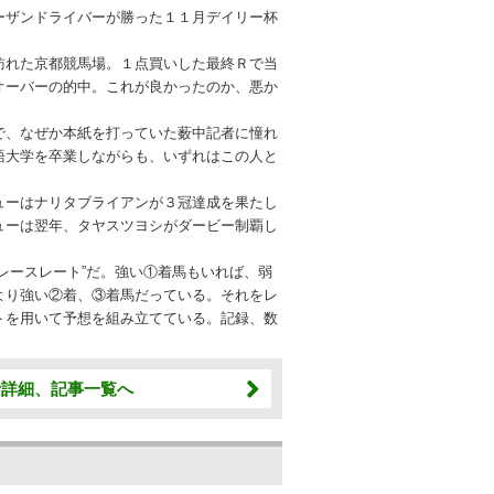
ザンドライバーが勝った１１月デイリー杯
れた京都競馬場。１点買いした最終Ｒで当
オーバーの的中。これが良かったのか、悪か
、なぜか本紙を打っていた薮中記者に憧れ
語大学を卒業しながらも、いずれはこの人と
ーはナリタブライアンが３冠達成を果たし
ューは翌年、タヤスツヨシがダービー制覇し
レースレート”だ。強い①着馬もいれば、弱
より強い②着、③着馬だっている。それをレ
トを用いて予想を組み立てている。記録、数
者詳細、記事一覧へ