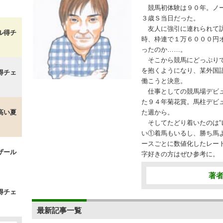
競馬初体験は９０年。ノー
３歳Ｓ当日だった。
友人に強引に連れられて訪
ル得チ
時、枠連で１万６０００円
ったのか……。
そこから競馬にどっぷりで
を抱くようになり、某外国
得チェ
働こうと決意。
仕事としての競馬場デビュ
た９４年菊花賞。馬柱デビ
高い夏
た週から。
そしてたどり着いたのは“
い①着馬もいるし、勝ち馬
ースごとに数値化したレー
ザール
字好きの方はぜひ参考に。
著
得チェ
最新記事一覧