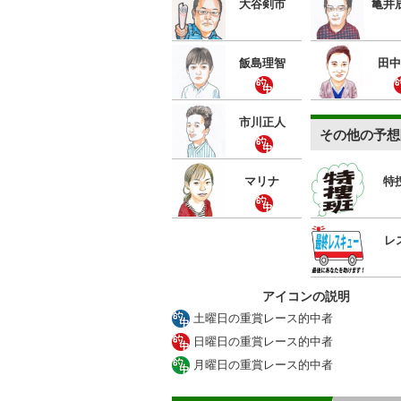
大谷剣市
亀井
飯島理智
田中
市川正人
その他の予想
マリナ
特
レ
アイコンの説明
土曜日の重賞レース的中者
日曜日の重賞レース的中者
月曜日の重賞レース的中者