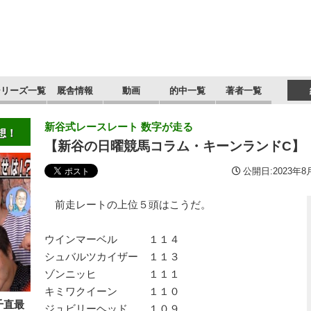
シリーズ一覧
厩舎情報
動画
的中一覧
著者一覧
新谷式レースレート 数字が走る
想！
【新谷の日曜競馬コラム・キーンランドC】
公開日:2023年8月
前走レートの上位５頭はこうだ。
ウインマーベル １１４
シュバルツカイザー １１３
ゾンニッヒ １１１
キミワクイーン １１０
千直最
ジュビリーヘッド １０９