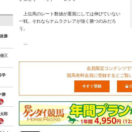
上位馬のレート数値が重賞にしては伸びていない
一戦。それならナムラクレアが強く勝つのみだろ
う。
政勝
…
信三
会員限定コンテンツで
谷学
競馬有料会員に登録するとご覧
今すぐ登録
中勝
太郎