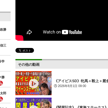
政勝
信三
谷学
その他の動画
中勝
《アイビスSD》牝馬＋鞍上＋厩
2026年8月1日 09:00
太郎
《関屋記念》《東海ステークス