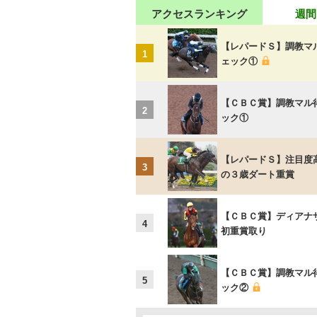
アクセスランキング
週間
【レパードＳ】調教マ
1
ェック①
【ＣＢＣ賞】調教マル
2
ック①
【レパードＳ】注目度
3
の３歳ダート重賞
【ＣＢＣ賞】ディアナ
4
初重賞取り
【ＣＢＣ賞】調教マル
5
ック②