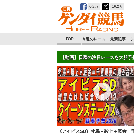
0.2万
16.2万
TOP
今週のレース
最新記事
【動画】日曜の注目レースを大胆予
《アイビスSD》牝馬＋鞍上＋厩舎＝