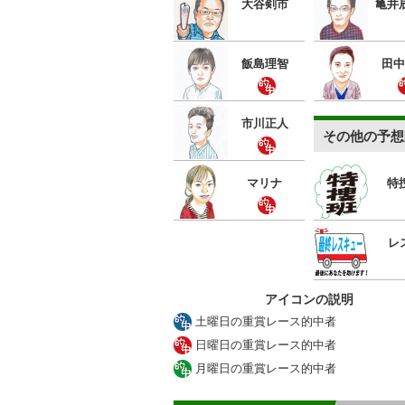
大谷剣市
亀井
飯島理智
田中
市川正人
その他の予想
マリナ
特
レ
アイコンの説明
土曜日の重賞レース的中者
日曜日の重賞レース的中者
月曜日の重賞レース的中者