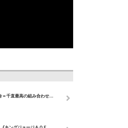
舎＝千直最高の組み合わせ…
》《キングジョージ＆ＱＥ…