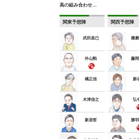
高の組み合わせ…
関東予想陣
関西予想陣
武田昌已
播磨
外山勲
藤岡
橘正信
新
木津信之
弘
新居哲
勝羽