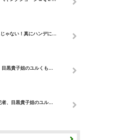
んじゃない！真にハンデに…
、目黒貴子姐のユルくも…
記者、目黒貴子姐のユル…