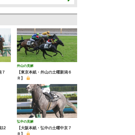
外山の見解
潟７
【東京本紙・外山の土曜新潟６
Ｒ】
弘中の見解
12
【大阪本紙・弘中の土曜中京７
Ｒ】