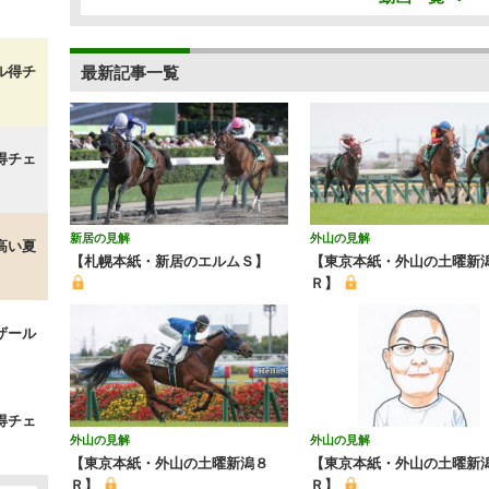
ル得チ
最新記事一覧
得チェ
新居の見解
外山の見解
高い夏
【札幌本紙・新居のエルムＳ】
【東京本紙・外山の土曜新
Ｒ】
ザール
得チェ
外山の見解
外山の見解
【東京本紙・外山の土曜新潟８
【東京本紙・外山の土曜新潟
Ｒ】
Ｒ】