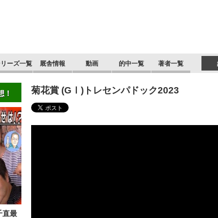
シリーズ一覧
厩舎情報
動画
的中一覧
著者一覧
菊花賞 (GⅠ)トレセンパドック2023
想！
千直最