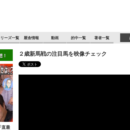
シリーズ一覧
厩舎情報
動画
的中一覧
著者一覧
２歳新馬戦の注目馬を映像チェック
想！
千直最