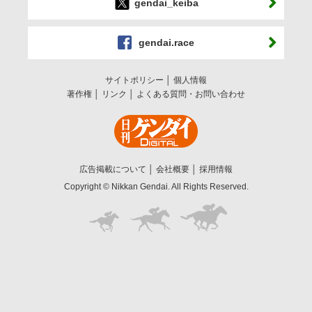
gendai_keiba
gendai.race
サイトポリシー
個人情報
著作権
リンク
よくある質問・お問い合わせ
広告掲載について
会社概要
採用情報
Copyright © Nikkan Gendai. All Rights Reserved.