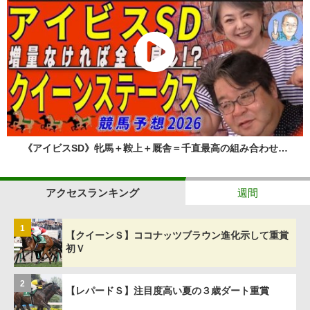
《アイビスSD》牝馬＋鞍上＋厩舎＝千直最高の組み合わせ…
アクセスランキング
週間
1
【クイーンＳ】ココナッツブラウン進化示して重賞
初Ｖ
2
【レパードＳ】注目度高い夏の３歳ダート重賞