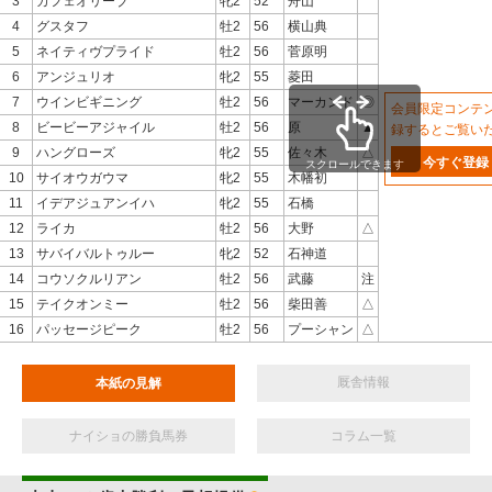
3
カフェオリーブ
牝2
52
舟山
4
グスタフ
牡2
56
横山典
5
ネイティヴプライド
牡2
56
菅原明
6
アンジュリオ
牝2
55
菱田
7
ウインビギニング
牡2
56
マーカンド
◎
会員限定コンテ
8
ビービーアジャイル
牡2
56
原
▲
録するとご覧い
9
ハングローズ
牝2
55
佐々木
△
今すぐ登録
スクロールできます
10
サイオウガウマ
牝2
55
木幡初
11
イデアジュアンイハ
牝2
55
石橋
12
ライカ
牡2
56
大野
△
13
サバイバルトゥルー
牝2
52
石神道
14
コウソクルリアン
牡2
56
武藤
注
15
テイクオンミー
牡2
56
柴田善
△
16
パッセージピーク
牡2
56
プーシャン
△
厩舎情報
本紙の見解
ナイショの勝負馬券
コラム一覧