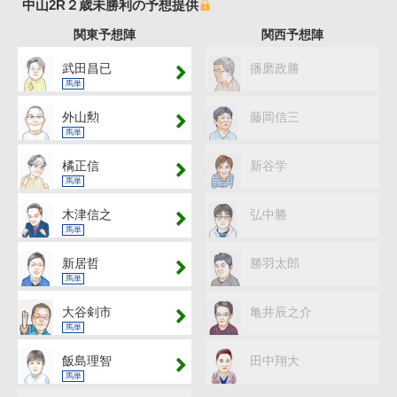
中山2R２歳未勝利の予想提供
関東予想陣
関西予想陣
武田昌已
播磨政勝
馬単
外山勲
藤岡信三
馬単
橘正信
新谷学
馬単
木津信之
弘中勝
馬単
新居哲
勝羽太郎
馬単
大谷剣市
亀井辰之介
馬単
飯島理智
田中翔大
馬単