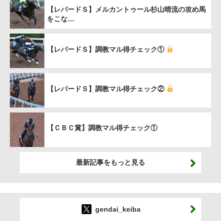
【レパードＳ】メルカントゥール杉山晴流の攻め馬
をこな…
【レパードＳ】調教マル得チェック①
【レパードＳ】調教マル得チェック②
【ＣＢＣ賞】調教マル得チェック①
最新記事をもっと見る
gendai_keiba