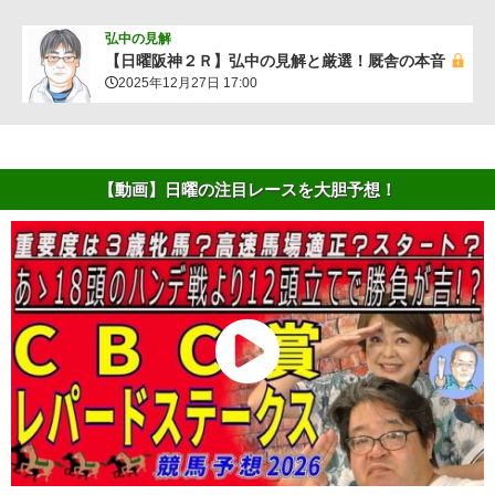
弘中の見解
【日曜阪神２Ｒ】弘中の見解と厳選！厩舎の本音
2025年12月27日 17:00
【動画】日曜の注目レースを大胆予想！