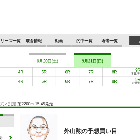
シリーズ一覧
厩舎情報
動画
的中一覧
著者一覧
9月20日(土)
9月21日(日)
9
4R
5R
6R
7R
8R
木更津
9
4R
5R
6R
7R
8R
北摂
ン 別定 芝2200m 15:45発走
外山勲の予想買い目
勝