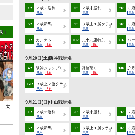
２歳未勝利
２歳未勝利
３
1R
2R
3R
馬単
馬単
馬単
２歳新馬
３歳上１勝クラス
３
5R
6R
7R
馬単
馬単
馬単
想！
カンナＳ
九十九里特別
バ
9R
10R
11R
馬単
3単
馬単
3単
馬単
9月20日(土)阪神競馬場
阪神ジャンプＳ
野路菊Ｓ
夕
4R
8R
10R
馬単
3単
馬単
3単
馬単
３歳上２勝クラス
12R
馬単
3単
9月21日(日)中山競馬場
Ｄ、大
２歳未勝利
２歳未勝利
２
1R
2R
3R
馬単
馬単
馬単
２歳新馬
３歳上１勝クラス
３
5R
6R
7R
馬単
馬単
馬単