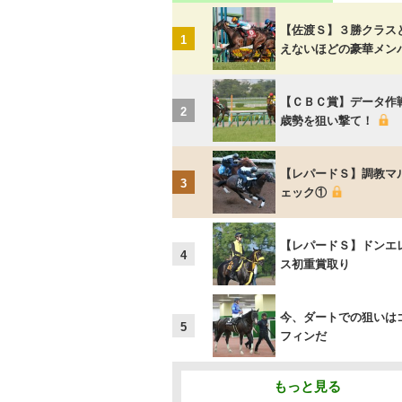
【佐渡Ｓ】３勝クラス
1
えないほどの豪華メン
【ＣＢＣ賞】データ作
2
歳勢を狙い撃て！
【レパードＳ】調教マ
3
ェック①
【レパードＳ】ドンエ
4
ス初重賞取り
今、ダートでの狙いは
5
フィンだ
もっと見る