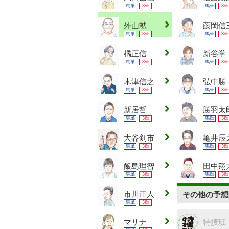
馬単
3単
馬単
3単
外山勲
藤岡信
馬単
3単
馬単
3単
橘正信
新谷学
馬単
3単
馬単
3単
木津信之
弘中勝
馬単
3単
馬単
3単
新居哲
勝羽太
馬単
3単
馬単
3単
大谷剣市
亀井辰
馬単
3単
馬単
3単
飯島理智
田中翔
馬単
3単
馬単
3単
市川正人
その他の予想
馬単
3単
マリナ
特捜班