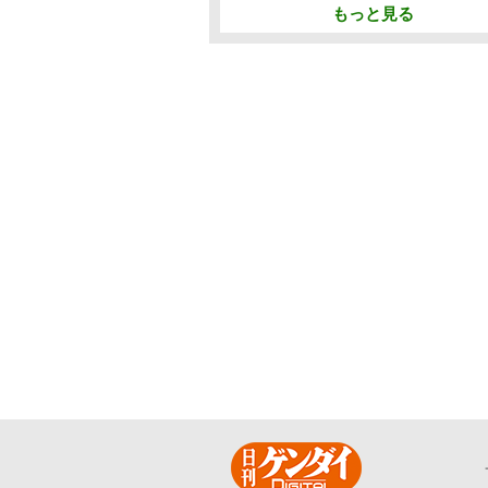
もっと見る