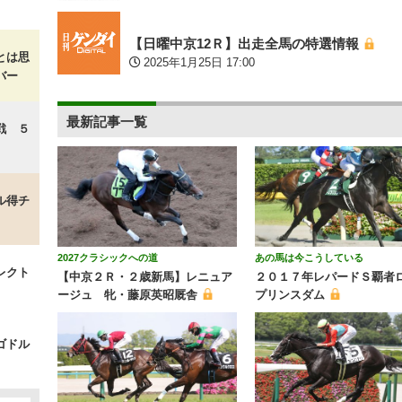
【日曜中京12Ｒ】出走全馬の特選情報
とは思
2025年1月25日 17:00
バー
最新記事一覧
戦 ５
ル得チ
2027クラシックへの道
あの馬は今こうしている
レクト
【中京２Ｒ・２歳新馬】レニュア
２０１７年レパードＳ覇者
ージュ 牝・藤原英昭厩舎
プリンスダム
ゴドル