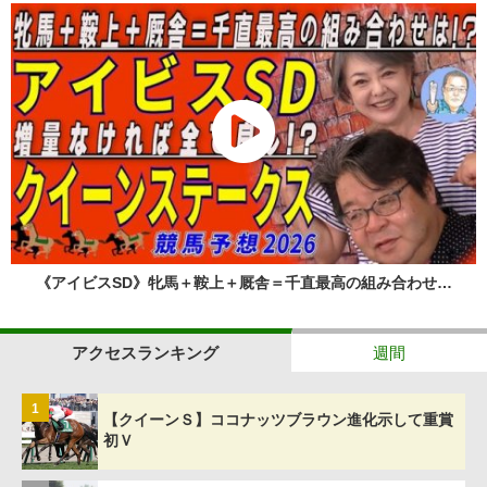
《アイビスSD》牝馬＋鞍上＋厩舎＝千直最高の組み合わせ…
アクセスランキング
週間
1
【クイーンＳ】ココナッツブラウン進化示して重賞
初Ｖ