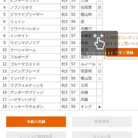
3
ピンキースウェア
牝3
55
三浦
△
4
ノブノリオウ
牡3
57
吉田豊
注
5
クラウドプリーザー
牝3
55
横山和
△
6
リュトン
牡3
56
原
7
リワードパシオン
牡3
57
木幡巧
8
インサイト
牡3
57
木幡初
会員限定コンテン
9
ウインマグノリア
牡3
54
長浜
録するとご覧いた
10
ラーシャローム
牡3
57
石川
今すぐ登録
スクロールできます
11
フルボーグ
牡3
57
柴田大
12
ブルーマエストロ
牡3
57
ルメール
○
13
コインアフレーズ
牝3
55
菅原明
◎
14
インパクトシー
牡3
56
横山琉
△
15
ラブフォルテッシモ
牝3
52
土田
16
アンダーザブリッジ
牡3
57
石橋
17
ハクサンハナビ
牝3
55
武藤
18
ミッキーラサルダン
牝3
55
キング
▲
厩舎情報
本紙の見解
ナイショの勝負馬券
コラム一覧