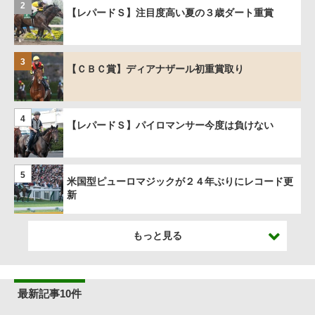
2
【レパードＳ】注目度高い夏の３歳ダート重賞
3
【ＣＢＣ賞】ディアナザール初重賞取り
4
【レパードＳ】パイロマンサー今度は負けない
5
米国型ピューロマジックが２４年ぶりにレコード更
新
もっと見る
最新記事10件