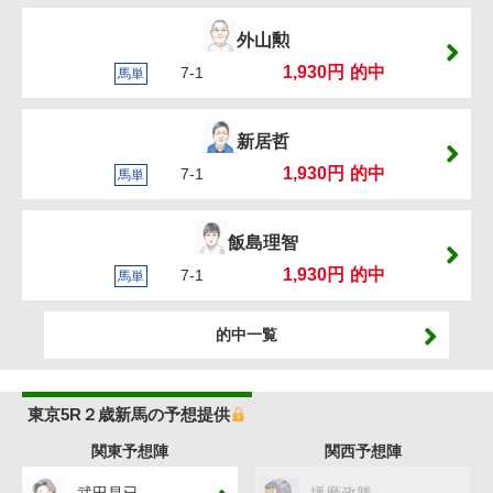
外山勲
1,930円
的中
7-1
馬単
新居哲
1,930円
的中
7-1
馬単
飯島理智
1,930円
的中
7-1
馬単
的中一覧
東京5R２歳新馬の予想提供
関東予想陣
関西予想陣