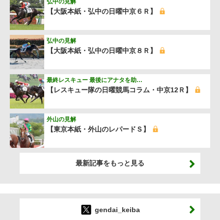
弘中の見解
【大阪本紙・弘中の日曜中京６Ｒ】
弘中の見解
【大阪本紙・弘中の日曜中京８Ｒ】
最終レスキュー 最後にアナタを助…
【レスキュー隊の日曜競馬コラム・中京12Ｒ】
外山の見解
【東京本紙・外山のレパードＳ】
最新記事をもっと見る
gendai_keiba