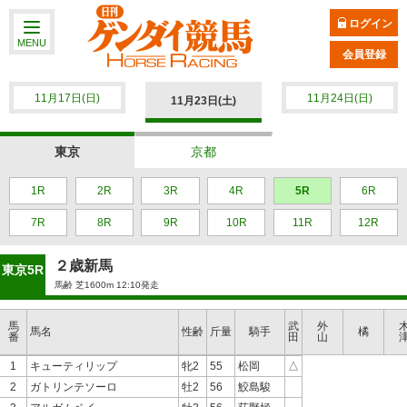
ログイン
MENU
会員登録
11月17日(日)
11月24日(日)
11月23日(土)
東京
京都
1R
2R
3R
4R
5R
6R
7R
8R
9R
10R
11R
12R
２歳新馬
東京5R
馬齢 芝1600m 12:10発走
馬
武
外
馬名
性齢
斤量
騎手
橘
番
田
山
1
キューティリップ
牝2
55
松岡
△
2
ガトリンテソーロ
牡2
56
鮫島駿