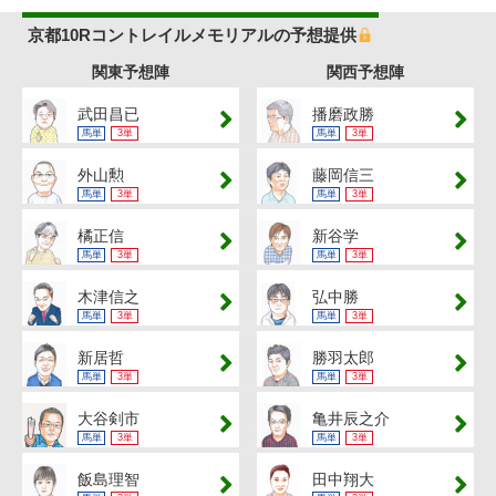
京都10Rコントレイルメモリアルの予想提供
関東予想陣
関西予想陣
武田昌已
播磨政勝
馬単
3単
馬単
3単
外山勲
藤岡信三
馬単
3単
馬単
3単
橘正信
新谷学
馬単
3単
馬単
3単
木津信之
弘中勝
馬単
3単
馬単
3単
新居哲
勝羽太郎
馬単
3単
馬単
3単
大谷剣市
亀井辰之介
馬単
3単
馬単
3単
飯島理智
田中翔大