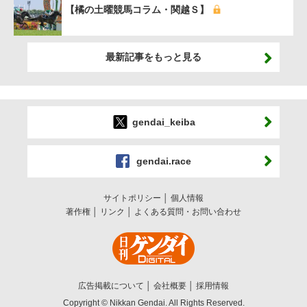
【橘の土曜競馬コラム・関越Ｓ】
最新記事をもっと見る
gendai_keiba
gendai.race
サイトポリシー
個人情報
著作権
リンク
よくある質問・お問い合わせ
広告掲載について
会社概要
採用情報
Copyright © Nikkan Gendai. All Rights Reserved.