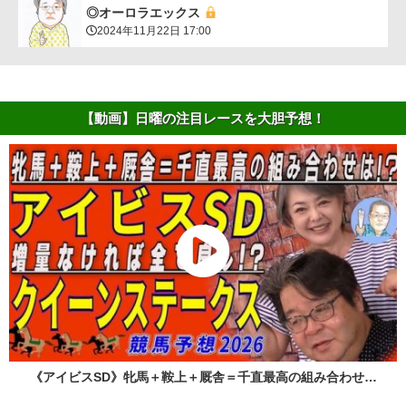
◎オーロラエックス
2024年11月22日 17:00
【動画】日曜の注目レースを大胆予想！
《アイビスSD》牝馬＋鞍上＋厩舎＝千直最高の組み合わせ…