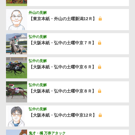
外山の見解
【東京本紙・外山の土曜新潟12Ｒ】
弘中の見解
【大阪本紙・弘中の土曜中京７Ｒ】
弘中の見解
【大阪本紙・弘中の土曜中京６Ｒ】
弘中の見解
【大阪本紙・弘中の土曜中京８Ｒ】
弘中の見解
【大阪本紙・弘中の土曜中京12Ｒ】
鬼才・橘 万券アタック