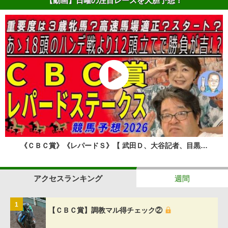
【動画】日曜の注目レースを大胆予想！
《ＣＢＣ賞》《レパードＳ》【 武田Ｄ、大谷記者、目黒…
アクセスランキング
週間
1
【ＣＢＣ賞】調教マル得チェック②