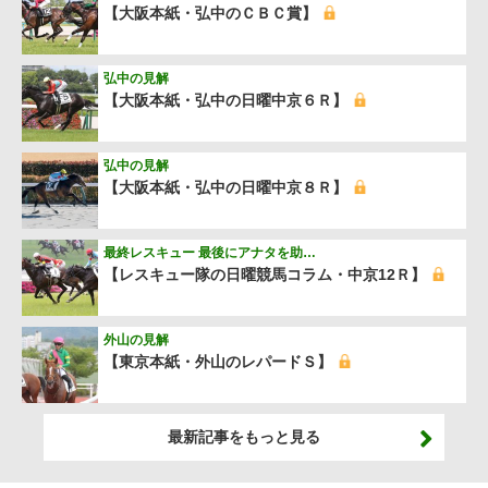
【大阪本紙・弘中のＣＢＣ賞】
弘中の見解
【大阪本紙・弘中の日曜中京６Ｒ】
弘中の見解
【大阪本紙・弘中の日曜中京８Ｒ】
最終レスキュー 最後にアナタを助…
【レスキュー隊の日曜競馬コラム・中京12Ｒ】
外山の見解
【東京本紙・外山のレパードＳ】
最新記事をもっと見る