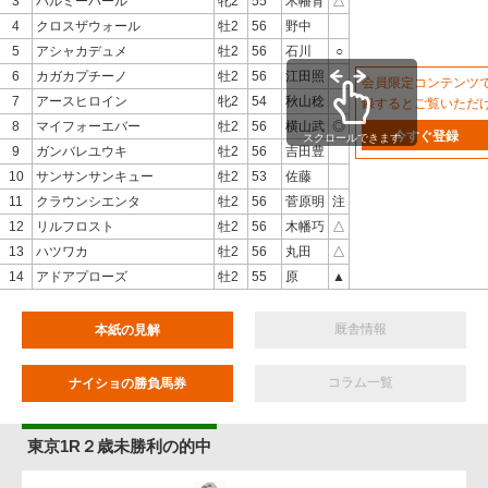
3
バルミーパール
牝2
55
木幡育
△
4
クロスザウォール
牡2
56
野中
5
アシャカデュメ
牡2
56
石川
○
6
カガカプチーノ
牡2
56
江田照
会員限定コンテンツ
7
アースヒロイン
牝2
54
秋山稔
録するとご覧いただ
8
マイフォーエバー
牡2
56
横山武
◎
今すぐ登録
スクロールできます
9
ガンバレユウキ
牡2
56
吉田豊
10
サンサンサンキュー
牡2
53
佐藤
11
クラウンシエンタ
牡2
56
菅原明
注
12
リルフロスト
牡2
56
木幡巧
△
13
ハツワカ
牡2
56
丸田
△
14
アドアプローズ
牡2
55
原
▲
厩舎情報
本紙の見解
コラム一覧
ナイショの勝負馬券
東京1R２歳未勝利の的中