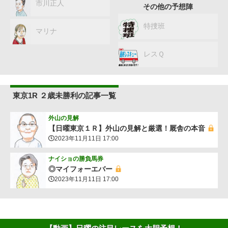
市川正人
その他の予想陣
特捜班
マリナ
レスＱ
東京1R ２歳未勝利の記事一覧
外山の見解
【日曜東京１Ｒ】外山の見解と厳選！厩舎の本音
2023年11月11日 17:00
ナイショの勝負馬券
◎マイフォーエバー
2023年11月11日 17:00