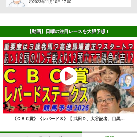
2023年11月10日 17:00
【動画】日曜の注目レースを大胆予想！
《ＣＢＣ賞》《レパードＳ》【 武田Ｄ、大谷記者、目黒…