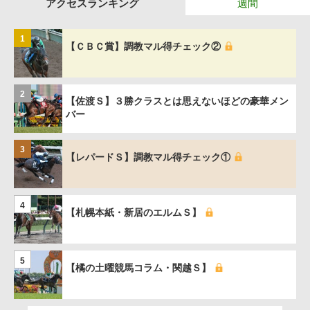
アクセスランキング
週間
1
【ＣＢＣ賞】調教マル得チェック②
2
【佐渡Ｓ】３勝クラスとは思えないほどの豪華メン
バー
3
【レパードＳ】調教マル得チェック①
4
【札幌本紙・新居のエルムＳ】
5
【橘の土曜競馬コラム・関越Ｓ】