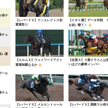
ル得チ
【レパードＳ】ドンエレクトス初
【ＣＢＣ賞】データ作戦 
重賞取り
を狙い撃て！
得チェ
高い夏
【エルムＳ】ウェイワードアクト
【佐渡Ｓ】３勝クラスとは
いほどの豪華メンバー
重賞制覇なるか
ザール
得チェ
【レパードＳ】メルカントゥール
【レパードＳ】調教マル得