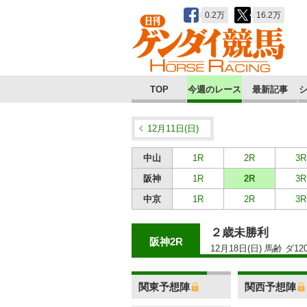
0.2万
16.2万
TOP
今週のレース
最新記事
12月11日(日)
中山
1R
2R
3R
阪神
1R
2R
3R
中京
1R
2R
3R
２歳未勝利
阪神2R
12月18日(日) 馬齢 ダ120
関東予想陣
関西予想陣