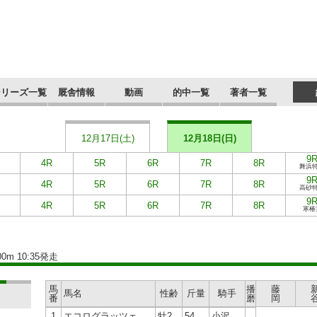
シリーズ一覧
厩舎情報
動画
的中一覧
著者一覧
12月17日(土)
12月18日(日)
9
4R
5R
6R
7R
8R
舞浜
9
4R
5R
6R
7R
8R
高砂
9
4R
5R
6R
7R
8R
寒椿
0m 10:35発走
馬
播
藤
馬名
性齢
斤量
騎手
番
磨
岡
1
エコログラッツェ
牡2
54
小沢