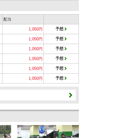
配当
予想
1,050円
予想
1,050円
予想
1,050円
予想
1,050円
予想
1,050円
予想
1,050円