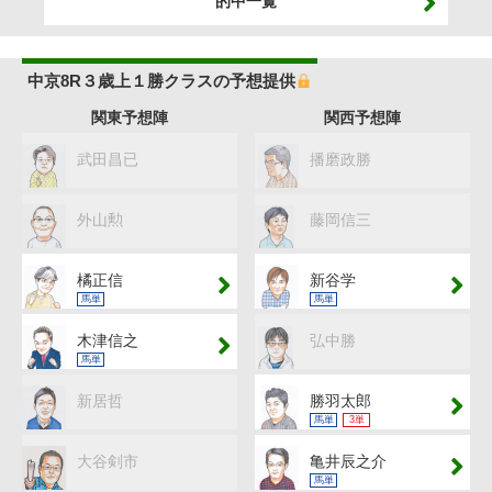
的中一覧
中京8R３歳上１勝クラスの予想提供
関東予想陣
関西予想陣
武田昌已
播磨政勝
外山勲
藤岡信三
橘正信
新谷学
馬単
馬単
木津信之
弘中勝
馬単
新居哲
勝羽太郎
馬単
3単
大谷剣市
亀井辰之介
馬単