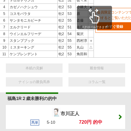
3
トロルトゥンガ
牡2
52
佐々木
4
カゼノハクシュウ
牡2
53
小林大
▲
会員限定コンテンツ
5
コスモバラタ
牡2
53
原
◎
録するとご覧いただ
6
サンタモニカビーチ
牡2
55
斎藤
△
今すぐ登録
7
エルクリード
牡2
51
永島
△
スクロールできます
8
ウインエルフリーデ
牝2
54
菊沢
9
スタンプブック
牡2
55
西村淳
○
10
ミスターキング
牡2
55
丸山
△
11
ケンブレンデント
牝2
53
角田和
本紙の見解
厩舎情報
ナイショの勝負馬券
コラム一覧
福島1R２歳未勝利の的中
市川正人
720円
的中
5-10
馬単