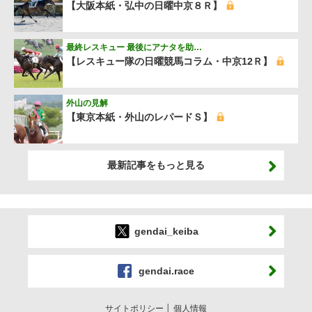
【大阪本紙・弘中の日曜中京８Ｒ】
最終レスキュー 最後にアナタを助…
【レスキュー隊の日曜競馬コラム・中京12Ｒ】
外山の見解
【東京本紙・外山のレパードＳ】
最新記事をもっと見る
gendai_keiba
gendai.race
サイトポリシー
個人情報