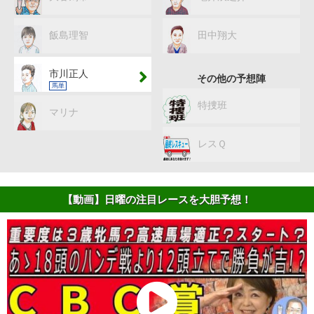
飯島理智
田中翔大
市川正人
その他の予想陣
馬単
特捜班
マリナ
レスＱ
【動画】日曜の注目レースを大胆予想！