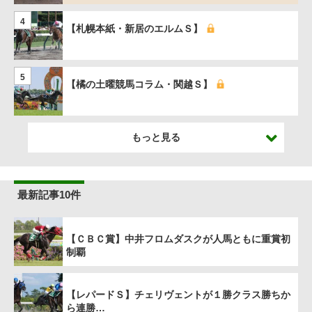
4
【札幌本紙・新居のエルムＳ】
5
【橘の土曜競馬コラム・関越Ｓ】
もっと見る
最新記事10件
【ＣＢＣ賞】中井フロムダスクが人馬ともに重賞初
制覇
【レパードＳ】チェリヴェントが１勝クラス勝ちか
ら連勝…