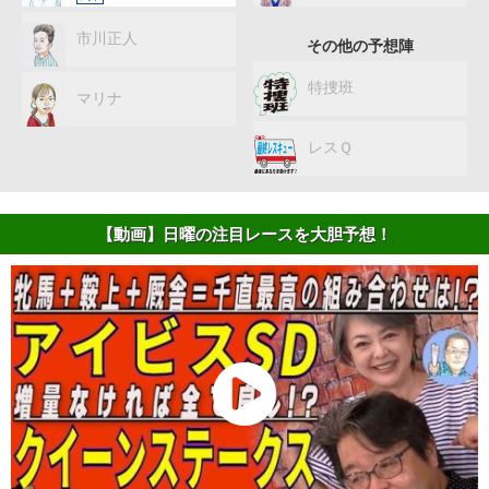
市川正人
その他の予想陣
特捜班
マリナ
レスＱ
【動画】日曜の注目レースを大胆予想！