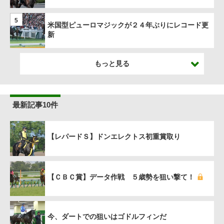
5
米国型ピューロマジックが２４年ぶりにレコード更
新
もっと見る
最新記事10件
【レパードＳ】ドンエレクトス初重賞取り
【ＣＢＣ賞】データ作戦 ５歳勢を狙い撃て！
今、ダートでの狙いはゴドルフィンだ