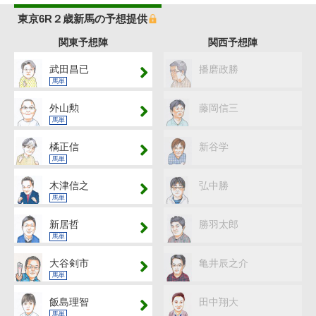
東京6R２歳新馬の予想提供
関東予想陣
関西予想陣
武田昌已
播磨政勝
馬単
外山勲
藤岡信三
馬単
橘正信
新谷学
馬単
木津信之
弘中勝
馬単
新居哲
勝羽太郎
馬単
大谷剣市
亀井辰之介
馬単
飯島理智
田中翔大
馬単