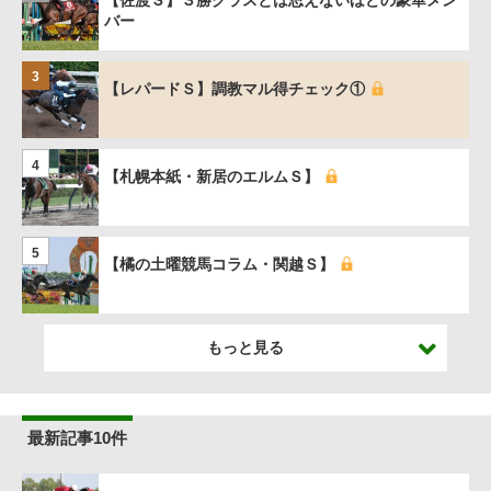
【佐渡Ｓ】３勝クラスとは思えないほどの豪華メン
バー
3
【レパードＳ】調教マル得チェック①
4
【札幌本紙・新居のエルムＳ】
5
【橘の土曜競馬コラム・関越Ｓ】
もっと見る
最新記事10件