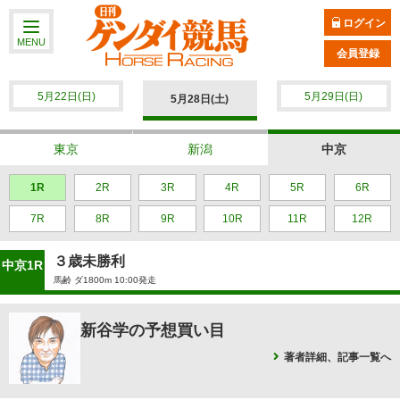
ログイン
MENU
会員登録
5月22日(日)
5月29日(日)
5月28日(土)
東京
新潟
中京
1R
2R
3R
4R
5R
6R
7R
8R
9R
10R
11R
12R
３歳未勝利
中京1R
馬齢 ダ1800m 10:00発走
新谷学の予想買い目
著者詳細、記事一覧へ