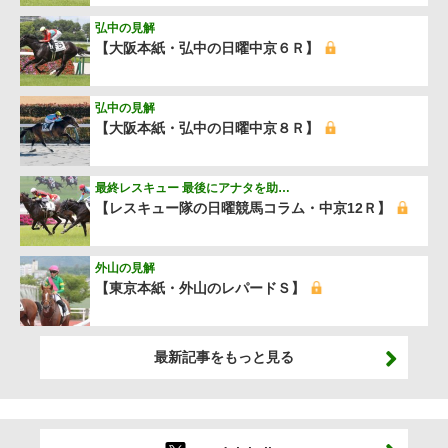
弘中の見解
【大阪本紙・弘中の日曜中京６Ｒ】
弘中の見解
【大阪本紙・弘中の日曜中京８Ｒ】
最終レスキュー 最後にアナタを助…
【レスキュー隊の日曜競馬コラム・中京12Ｒ】
外山の見解
【東京本紙・外山のレパードＳ】
最新記事をもっと見る