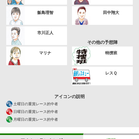
飯島理智
田中翔大
市川正人
その他の予想陣
マリナ
特捜班
レスＱ
アイコンの説明
土曜日の重賞レース的中者
日曜日の重賞レース的中者
月曜日の重賞レース的中者