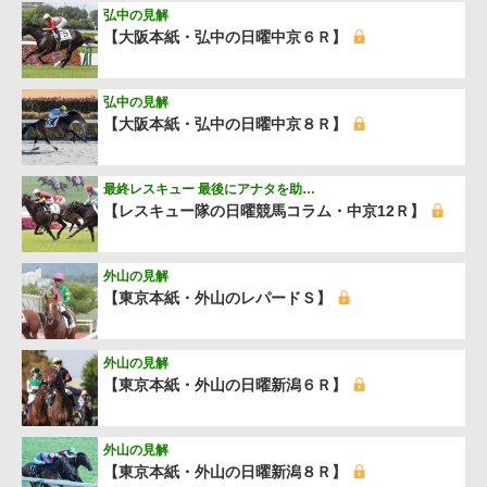
弘中の見解
【大阪本紙・弘中の日曜中京６Ｒ】
弘中の見解
【大阪本紙・弘中の日曜中京８Ｒ】
最終レスキュー 最後にアナタを助…
【レスキュー隊の日曜競馬コラム・中京12Ｒ】
外山の見解
【東京本紙・外山のレパードＳ】
外山の見解
【東京本紙・外山の日曜新潟６Ｒ】
外山の見解
【東京本紙・外山の日曜新潟８Ｒ】