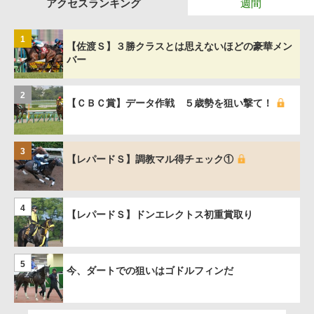
アクセスランキング
週間
1
【佐渡Ｓ】３勝クラスとは思えないほどの豪華メン
バー
2
【ＣＢＣ賞】データ作戦 ５歳勢を狙い撃て！
3
【レパードＳ】調教マル得チェック①
4
【レパードＳ】ドンエレクトス初重賞取り
5
今、ダートでの狙いはゴドルフィンだ