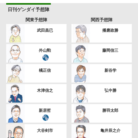
日刊ゲンダイ予想陣
関東予想陣
関西予想陣
武田昌已
播磨政勝
外山勲
藤岡信三
橘正信
新谷学
木津信之
弘中勝
新居哲
勝羽太郎
大谷剣市
亀井辰之介