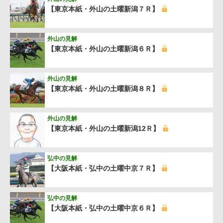
【東京本紙・外山の土曜新潟７Ｒ】
外山の見解
【東京本紙・外山の土曜新潟６Ｒ】
外山の見解
【東京本紙・外山の土曜新潟８Ｒ】
外山の見解
【東京本紙・外山の土曜新潟12Ｒ】
弘中の見解
【大阪本紙・弘中の土曜中京７Ｒ】
弘中の見解
【大阪本紙・弘中の土曜中京６Ｒ】