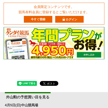
会員限定コンテンツです。
競馬有料会員に登録するとご覧いただけます。
今すぐ登録
ログイン
外山勲の予想買い目を見る
4月5日(日)中山競馬場