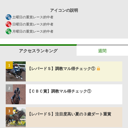
アイコンの説明
土曜日の重賞レース的中者
日曜日の重賞レース的中者
月曜日の重賞レース的中者
アクセスランキング
週間
1
【レパードＳ】調教マル得チェック①
2
【ＣＢＣ賞】調教マル得チェック①
3
【レパードＳ】注目度高い夏の３歳ダート重賞