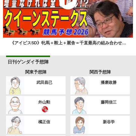
《アイビスSD》牝馬＋鞍上＋厩舎＝千直最高の組み合わせ…
日刊ゲンダイ予想陣
関東予想陣
関西予想陣
武田昌已
播磨政勝
外山勲
藤岡信三
橘正信
新谷学