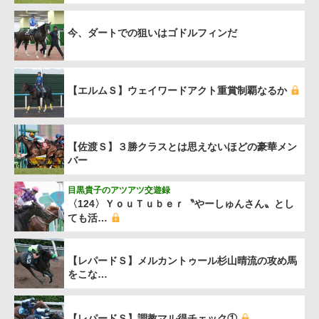
今、ダートでの狙いはゴドルフィンだ
【エルムＳ】ウェイワードアクト重賞制覇なるか
【佐渡Ｓ】３勝クラスとは思えないほどの豪華メン
バー
目黒貴子のアツアツ交遊録
〈124〉ＹｏｕＴｕｂｅｒ〝やーしゅんさん〟とし
ても活…
【レパードＳ】メルカントゥール杉山晴流の攻め馬
をこな…
【レパードＳ】調教マル得チェック①