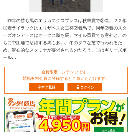
昨年の勝ち馬のエリカエクスプレスは秋華賞で②着。２２年
①着ライラックはエリザベス女王杯②着馬で、同年②着のスタ
ーズオンアースはオークス勝ち馬。マイル重賞でも意外と、の
ちに中距離で活躍する馬も多い。冬のタフな芝で行われるた
め、潜在的なスタミナが要求されるのだろう。◎はギリーズボ
ール…
会員限定コンテンツです。
競馬有料会員に登録するとご覧いただけます。
今すぐ登録
ログイン