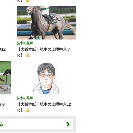
Ｒ】
弘中の見解
12
【大阪本紙・弘中の土曜中京７
Ｒ】
弘中の見解
京８
【大阪本紙・弘中の土曜中京12
Ｒ】
る