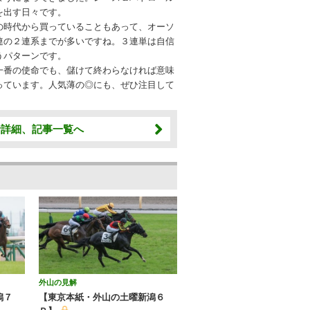
を出す日々です。
時代から買っていることもあって、オーソ
連の２連系までが多いですね。３連単は自信
うパターンです。
番の使命でも、儲けて終わらなければ意味
っています。人気薄の◎にも、ぜひ注目して
者詳細、記事一覧へ
外山の見解
潟７
【東京本紙・外山の土曜新潟６