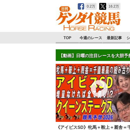
0.2万
16.2万
TOP
今週のレース
最新記事
【動画】日曜の注目レースを大胆予
《アイビスSD》牝馬＋鞍上＋厩舎＝