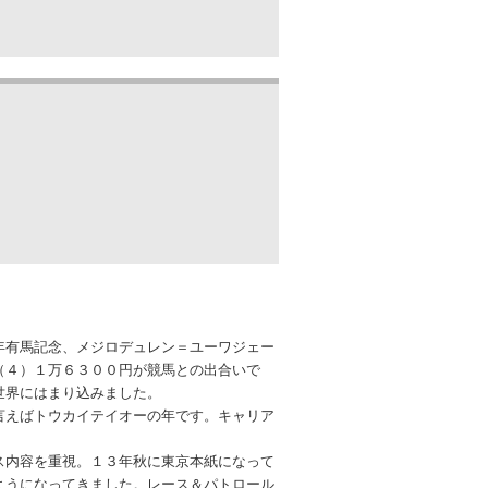
有馬記念、メジロデュレン＝ユーワジェー
（４）１万６３００円が競馬との出合いで
世界にはまり込みました。
えばトウカイテイオーの年です。キャリア
内容を重視。１３年秋に東京本紙になって
ようになってきました。レース＆パトロール