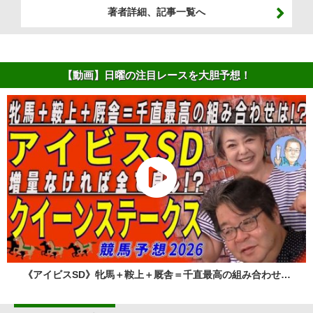
著者詳細、記事一覧へ
【動画】日曜の注目レースを大胆予想！
《アイビスSD》牝馬＋鞍上＋厩舎＝千直最高の組み合わせ…