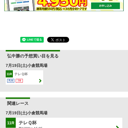
弘中勝の予想買い目を見る
7月19日(土)小倉競馬場
テレＱ杯
11R
馬単
3単
関連レース
7月19日(土)小倉競馬場
テレＱ杯
11R