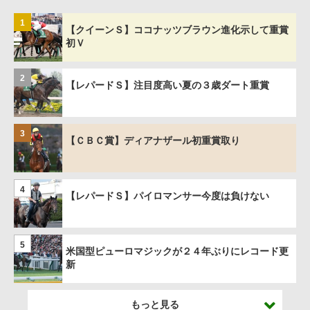
1
【クイーンＳ】ココナッツブラウン進化示して重賞
初Ｖ
2
【レパードＳ】注目度高い夏の３歳ダート重賞
3
【ＣＢＣ賞】ディアナザール初重賞取り
4
【レパードＳ】パイロマンサー今度は負けない
5
米国型ピューロマジックが２４年ぶりにレコード更
新
もっと見る