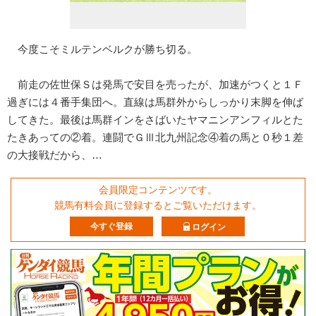
今度こそミルテンベルクが勝ち切る。
前走の佐世保Ｓは発馬で安目を売ったが、加速がつくと１Ｆ
過ぎには４番手集団へ。直線は馬群外からしっかり末脚を伸ば
してきた。最後は馬群インをさばいたヤマニンアンフィルとた
たきあっての②着。連闘でＧⅢ北九州記念④着の馬と０秒１差
の大接戦だから、…
会員限定コンテンツです。
競馬有料会員に登録するとご覧いただけます。
今すぐ登録
ログイン