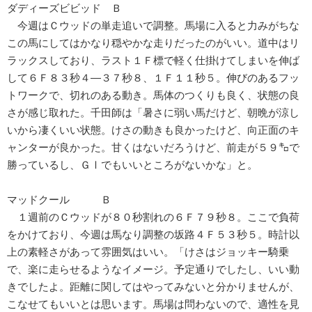
ダディーズビビッド Ｂ
今週はＣウッドの単走追いで調整。馬場に入ると力みがちな
この馬にしてはかなり穏やかな走りだったのがいい。道中はリ
ラックスしており、ラスト１Ｆ標で軽く仕掛けてしまいを伸ば
して６Ｆ８３秒４―３７秒８、１Ｆ１１秒５。伸びのあるフッ
トワークで、切れのある動き。馬体のつくりも良く、状態の良
さが感じ取れた。千田師は「暑さに弱い馬だけど、朝晩が涼し
いから凄くいい状態。けさの動きも良かったけど、向正面のキ
ャンターが良かった。甘くはないだろうけど、前走が５９㌔で
勝っているし、ＧⅠでもいいところがないかな」と。
マッドクール Ｂ
１週前のＣウッドが８０秒割れの６Ｆ７９秒８。ここで負荷
をかけており、今週は馬なり調整の坂路４Ｆ５３秒５。時計以
上の素軽さがあって雰囲気はいい。「けさはジョッキー騎乗
で、楽に走らせるようなイメージ。予定通りでしたし、いい動
きでしたよ。距離に関してはやってみないと分かりませんが、
こなせてもいいとは思います。馬場は問わないので、適性を見