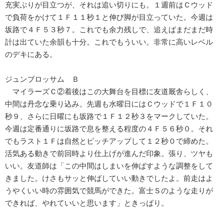
充実ぶりが目立つが、それは追い切りにも。１週前はＣウッド
で負荷をかけて１Ｆ１１秒１と伸び脚が目立っていた。今週は
坂路で４Ｆ５３秒７。これでも余力残しで、追えばまだまだ時
計は出ていた余韻も十分。これでもういい。非常に高いレベル
のデキにある。
ジュンブロッサム Ｂ
マイラーズＣ②着後はこの大舞台を目標に友道厩舎らしく、
中間は丹念な乗り込み。先週も水曜日にはＣウッドで１Ｆ１０
秒９、さらに日曜にも坂路で１Ｆ１２秒３をマークしていた。
今週は定番通りに坂路で息を整える程度の４Ｆ５６秒０。それ
でもラスト１Ｆは自然とピッチアップして１２秒０で締めた。
活気ある動きで前回時より仕上げが進んだ印象。張り、ツヤも
いい。友道師は「この中間はしまいを伸ばすような調整をして
きました。けさもサッと伸ばしていい動きでしたよ。前走はよ
うやくいい時の雰囲気で競馬ができた。富士Ｓのような走りが
できれば、やれていいと思います」ときっぱり。