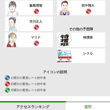
飯島理智
田中翔大
市川正人
その他の予想陣
マリナ
特捜班
レスＱ
アイコンの説明
土曜日の重賞レース的中者
日曜日の重賞レース的中者
月曜日の重賞レース的中者
アクセスランキング
週間