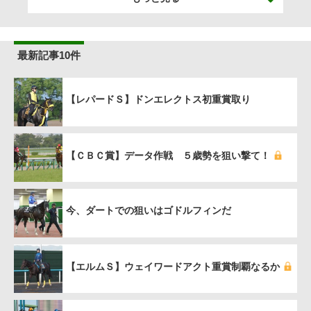
最新記事10件
【レパードＳ】ドンエレクトス初重賞取り
【ＣＢＣ賞】データ作戦 ５歳勢を狙い撃て！
今、ダートでの狙いはゴドルフィンだ
【エルムＳ】ウェイワードアクト重賞制覇なるか