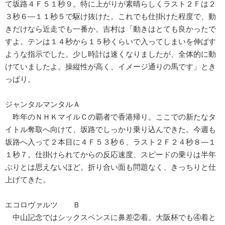
て坂路４Ｆ５１秒９。特に上がりが素晴らしくラスト２Ｆは２
３秒６―１１秒５で駆け抜けた。これでも仕掛けた程度で、動
きだけなら近走でも一番か。吉村は「動きはとても良かったで
すよ。テンは１４秒から１５秒くらいで入ってしまいを伸ばす
ような指示でした。少し時計は速くなりましたが、全体的に動
けていましたよ。操縦性が高く、イメージ通りの馬です」とき
っぱり。
ジャンタルマンタルＡ
昨年のＮＨＫマイルＣの覇者で香港帰り。ここでの新たなタ
イトル奪取へ向けて、坂路でしっかり乗り込んできた。今週も
坂路へ入って２本目に４Ｆ５３秒６、ラスト２Ｆ２４秒８―１
１秒７。仕掛けられてからの反応速度、スピードの乗りは半年
ぶりとは思えないほど。折り合い面も問題なく、きっちりと仕
上げてきた。
エコロヴァルツ Ｂ
中山記念ではシックスペンスに鼻差②着。大阪杯でも④着と