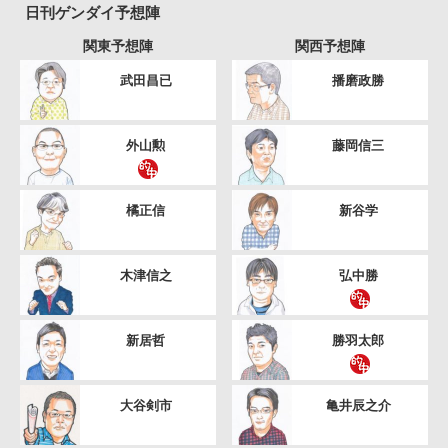
日刊ゲンダイ予想陣
関東予想陣
関西予想陣
武田昌已
播磨政勝
外山勲
藤岡信三
橘正信
新谷学
木津信之
弘中勝
新居哲
勝羽太郎
大谷剣市
亀井辰之介