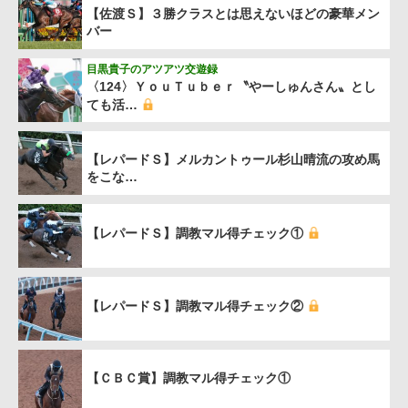
【佐渡Ｓ】３勝クラスとは思えないほどの豪華メン
バー
目黒貴子のアツアツ交遊録
〈124〉ＹｏｕＴｕｂｅｒ〝やーしゅんさん〟とし
ても活…
【レパードＳ】メルカントゥール杉山晴流の攻め馬
をこな…
【レパードＳ】調教マル得チェック①
【レパードＳ】調教マル得チェック②
【ＣＢＣ賞】調教マル得チェック①