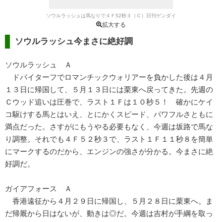
ソウルラッシュは馬なりで４Ｆ52秒３（Ｃ）日刊ゲンダイ
拡大する
ソウルラッシュ今まさに絶好調
ソウルラッシュ Ａ
ドバイターフでロマンチックウォリアーを負かした後は４月
１３日に帰国して、５月１３日には栗東へ戻ってきた。先週の
Ｃウッド追いは圧巻で、ラスト１Ｆは１０秒５！ 確かにケイ
コ駆けする馬とはいえ、とにかくスピード、パワフルさともに
満点だった。さすがにもうやる必要もなく、今週は坂路で馬な
り調整。それでも４Ｆ５２秒３で、ラスト１Ｆ１１秒８を簡単
にマークするのだから、エンジンの強さが分かる。今まさに絶
好調だ。
ガイアフォース Ａ
香港遠征から４月２９日に帰国し、５月２８日に栗東へ。ま
だ帰厩から日はないが、動きは◎だ。今週は吉村が手綱を取っ