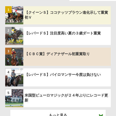
1
【クイーンＳ】ココナッツブラウン進化示して重賞
初Ｖ
2
【レパードＳ】注目度高い夏の３歳ダート重賞
3
【ＣＢＣ賞】ディアナザール初重賞取り
4
【レパードＳ】パイロマンサー今度は負けない
5
米国型ピューロマジックが２４年ぶりにレコード更
新
もっと見る