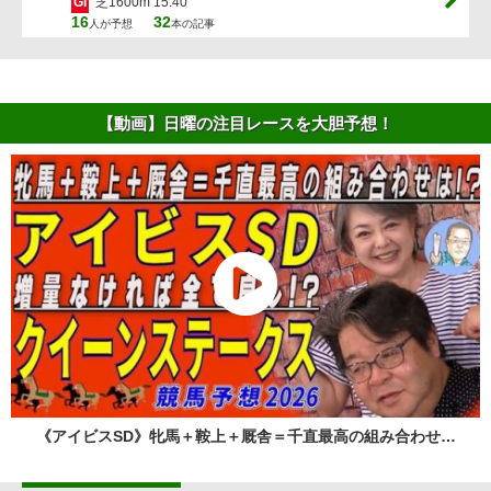
GI
芝1600m 15:40
16
32
人が予想
本の記事
【動画】日曜の注目レースを大胆予想！
《アイビスSD》牝馬＋鞍上＋厩舎＝千直最高の組み合わせ…