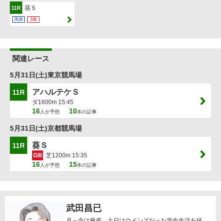
葵Ｓ
11R
馬単
3単
関連レース
5月31日(土)東京競馬場
アハルテケＳ
11R
ダ1600m 15:45
16
10
人が予想
本の記事
5月31日(土)京都競馬場
葵Ｓ
11R
GIII
芝1200m 15:35
16
15
人が予想
本の記事
武田昌已
月～金は麻雀、土日はウインズだった学生生活を経