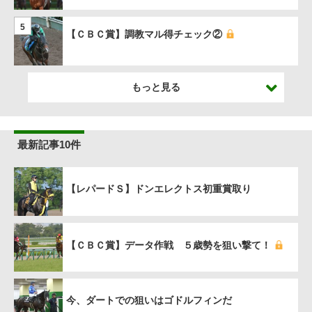
5
【ＣＢＣ賞】調教マル得チェック②
もっと見る
最新記事10件
【レパードＳ】ドンエレクトス初重賞取り
【ＣＢＣ賞】データ作戦 ５歳勢を狙い撃て！
今、ダートでの狙いはゴドルフィンだ