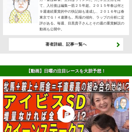
て、入社後は編集一筋２５年超。２０１５年春は何と
９週連続重賞的中の快記録も達成し、２０１６年は春
東京でＧⅠ４連勝も。馬場の傾向、ラップの分析に定
評がある。毎週、目黒貴子さんとその週の重賞解説の
動画も公開中。
著者詳細、記事一覧へ
【動画】日曜の注目レースを大胆予想！