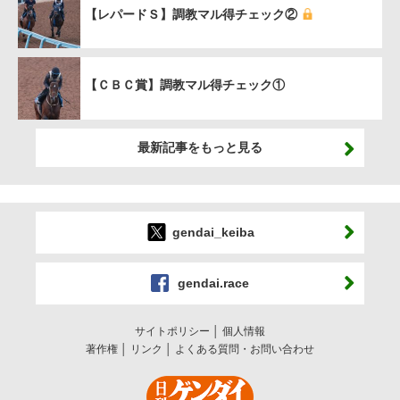
【レパードＳ】調教マル得チェック②
【ＣＢＣ賞】調教マル得チェック①
最新記事をもっと見る
gendai_keiba
gendai.race
サイトポリシー
個人情報
著作権
リンク
よくある質問・お問い合わせ