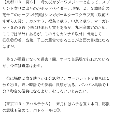
【京都11Ｒ・葵Ｓ】 母の父がダイワメジャーとあって、スプ
リント寄りに出たのがポッドベイダー。現在、２、３歳限定の
芝千二のオープン特別はシンガポールターフクラブ賞（以前の
すずらん賞）、カンナＳ、福島２歳Ｓ、中京２歳Ｓ、マーガレ
ットＳの５鞍（他にひまわり賞もあるが、九州産限定のため、
ここでは除外）あるが、このうちカンナＳ以外に出走して
⑥①②①着。当然、千二の重賞であるここが当面の目標になる
はずだ。
葵Ｓが重賞となって過去７回、すべて良馬場で行われている
が、今年は道悪は必至。
◎は福島２歳Ｓ勝ちが１分10秒７、マーガレットＳ勝ちは１
分９秒６。遅い時計での決着に良績がある。パンパン馬場で１
分７秒台の勝負になるより、むしろいいとみたい。
【東京11Ｒ・アハルテケＳ】 来月にはムチを置く水口。応援
の意味も込めて、バトゥーキに◎。