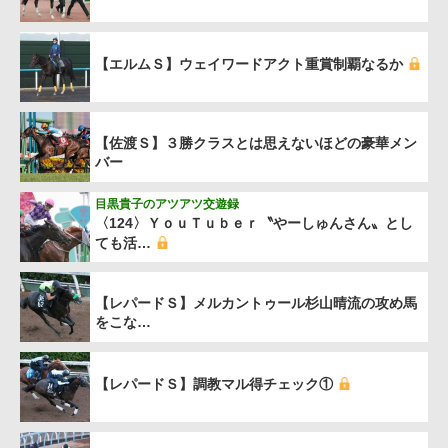
【エルムＳ】ウェイワードアクト重賞制覇なるか
【佐渡Ｓ】３勝クラスとは思えないほどの豪華メン
バー
目黒貴子のアツアツ交遊録
〈124〉ＹｏｕＴｕｂｅｒ〝やーしゅんさん〟とし
ても活…
【レパードＳ】メルカントゥール杉山晴流の攻め馬
をこな…
【レパードＳ】調教マル得チェック①