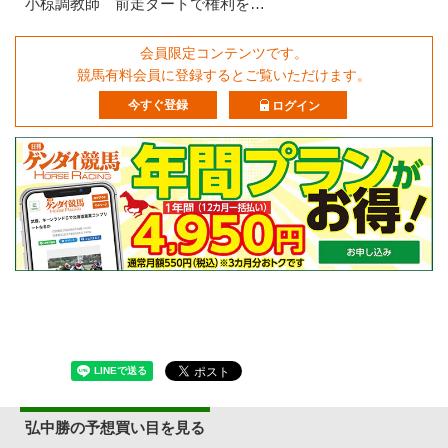
小椋調教師 前走ダートで権利を…
会員限定コンテンツです。
競馬有料会員に登録するとご覧いただけます。
今すぐ登録
ログイン
弘中勝の予想買い目を見る