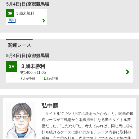
5月4日(日)京都競馬場
３歳未勝利
3R
馬単
関連レース
5月4日(日)京都競馬場
３歳未勝利
3R
芝1400m 11:05
7
1
人が予想
本の記事
弘中勝
「タイトル“こだわり◎”に決まったから」と。関西の最
終レースが主戦場から本紙担当になる際のタイトル変
更だった。“こだわり”だ。考えてみれば、同じ馬に◎を
打ち続けるケースは多い方かも。レース内容に取材の
感触。穴で◎を打ち、次走で無印にできるほど情の薄