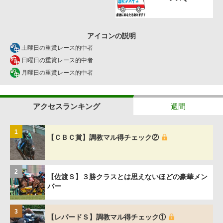
アイコンの説明
土曜日の重賞レース的中者
日曜日の重賞レース的中者
月曜日の重賞レース的中者
アクセスランキング
週間
1
【ＣＢＣ賞】調教マル得チェック②
2
【佐渡Ｓ】３勝クラスとは思えないほどの豪華メン
バー
3
【レパードＳ】調教マル得チェック①