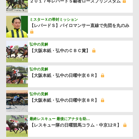
２０１７年レパードＳ覇者ローズプリンスダム
ミスターＸの帯封ミッション
【レパードＳ】パイロマンサー直線で先団を丸のみ
弘中の見解
【大阪本紙・弘中のＣＢＣ賞】
弘中の見解
【大阪本紙・弘中の日曜中京６Ｒ】
弘中の見解
【大阪本紙・弘中の日曜中京８Ｒ】
最終レスキュー 最後にアナタを助…
【レスキュー隊の日曜競馬コラム・中京12Ｒ】