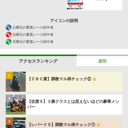
アイコンの説明
土曜日の重賞レース的中者
日曜日の重賞レース的中者
月曜日の重賞レース的中者
アクセスランキング
週間
1
【ＣＢＣ賞】調教マル得チェック②
2
【佐渡Ｓ】３勝クラスとは思えないほどの豪華メン
バー
3
【レパードＳ】調教マル得チェック①