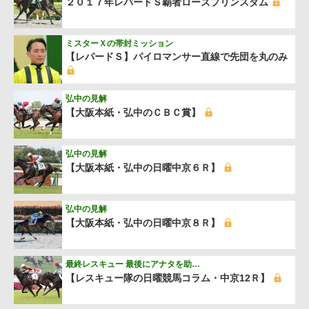
２０１７年レパードＳ覇者ローズプリンスダム
ミスターＸの帯封ミッション
【レパードＳ】パイロマンサー直線で先団を丸のみ
弘中の見解
【大阪本紙・弘中のＣＢＣ賞】
弘中の見解
【大阪本紙・弘中の日曜中京６Ｒ】
弘中の見解
【大阪本紙・弘中の日曜中京８Ｒ】
最終レスキュー 最後にアナタを助…
【レスキュー隊の日曜競馬コラム・中京12Ｒ】