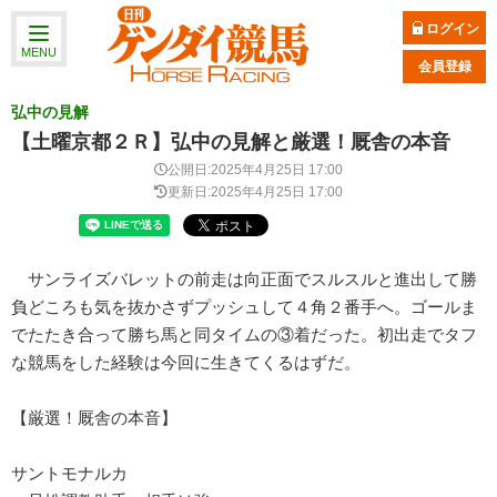
ログイン
MENU
会員登録
弘中の見解
【土曜京都２Ｒ】弘中の見解と厳選！厩舎の本音
公開日:2025年4月25日 17:00
更新日:2025年4月25日 17:00
サンライズバレットの前走は向正面でスルスルと進出して勝
負どころも気を抜かさずプッシュして４角２番手へ。ゴールま
でたたき合って勝ち馬と同タイムの③着だった。初出走でタフ
な競馬をした経験は今回に生きてくるはずだ。
【厳選！厩舎の本音】
サントモナルカ