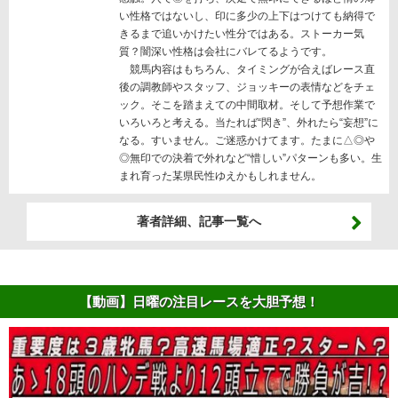
い性格ではないし、印に多少の上下はつけても納得で
きるまで追いかけたい性分ではある。ストーカー気
質？闇深い性格は会社にバレてるようです。
競馬内容はもちろん、タイミングが合えばレース直
後の調教師やスタッフ、ジョッキーの表情などをチェ
ック。そこを踏まえての中間取材。そして予想作業で
いろいろと考える。当たれば“閃き”、外れたら“妄想”に
なる。すいません。ご迷惑かけてます。たまに△◎や
◎無印での決着で外れなど“惜しい”パターンも多い。生
まれ育った某県民性ゆえかもしれません。
著者詳細、記事一覧へ
【動画】日曜の注目レースを大胆予想！