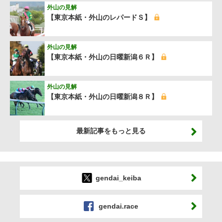
外山の見解
【東京本紙・外山のレパードＳ】
外山の見解
【東京本紙・外山の日曜新潟６Ｒ】
外山の見解
【東京本紙・外山の日曜新潟８Ｒ】
最新記事をもっと見る
gendai_keiba
gendai.race