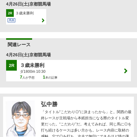
4月26日(土)京都競馬場
３歳未勝利
2R
馬単
関連レース
4月26日(土)京都競馬場
３歳未勝利
2R
ダ1800m 10:30
7
1
人が予想
本の記事
弘中勝
「タイトル“こだわり◎”に決まったから」と。関西の最
終レースが主戦場から本紙担当になる際のタイトル変
更だった。“こだわり”だ。考えてみれば、同じ馬に◎を
打ち続けるケースは多い方かも。レース内容に取材の
感触。穴で◎を打ち、次走で無印にできるほど情の薄