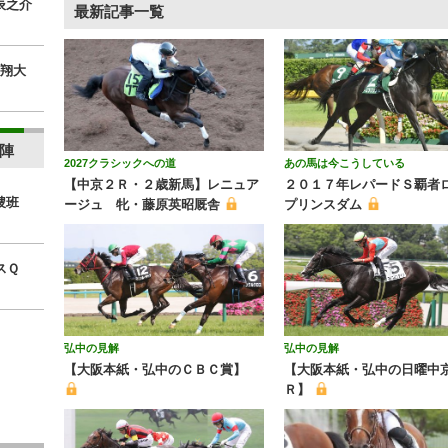
辰之介
最新記事一覧
翔大
陣
2027クラシックへの道
あの馬は今こうしている
【中京２Ｒ・２歳新馬】レニュア
２０１７年レパードＳ覇者
捜班
ージュ 牝・藤原英昭厩舎
プリンスダム
スＱ
弘中の見解
弘中の見解
【大阪本紙・弘中のＣＢＣ賞】
【大阪本紙・弘中の日曜中
Ｒ】