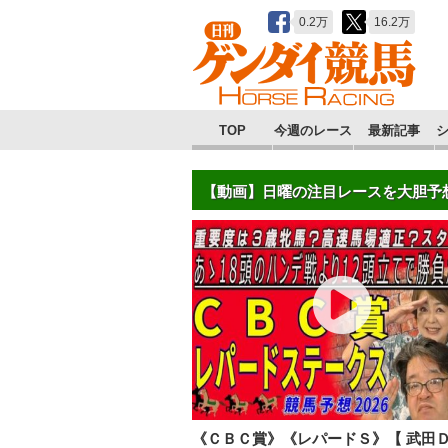
0.2万
16.2万
TOP
今週のレース
最新記事
【動画】日曜の注目レースを大胆予
《ＣＢＣ賞》《レパードＳ》【 武田