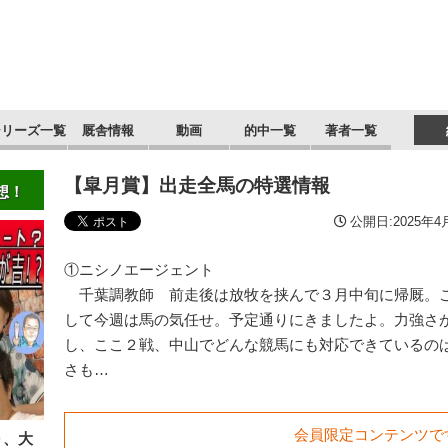
シリーズ一覧
厩舎情報
動画
的中一覧
著者一覧
【皐月賞】出走全馬の特選情報
想！
公開日:2025年4月
①ニシノエージェント
千葉調教師 前走後は放牧を挟んで３月中旬に帰厩。
して今週は馬の気任せ。予定通りにきましたよ。力強さ
し、ここ２戦、中山でどんな競馬にも対応できているの
さも…
会員限定コンテンツで
Ｄ、大