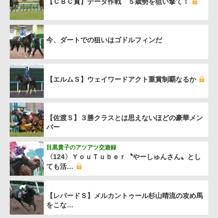
【ＣＢＣ賞】データ作戦 ５歳勢を狙い撃て！
今、ダートでの狙いはゴドルフィンだ
【エルムＳ】ウェイワードアクト重賞制覇なるか
【佐渡Ｓ】３勝クラスとは思えないほどの豪華メン
バー
目黒貴子のアツアツ交遊録
〈124〉ＹｏｕＴｕｂｅｒ〝やーしゅんさん〟とし
ても活…
【レパードＳ】メルカントゥール杉山晴流の攻め馬
をこな…