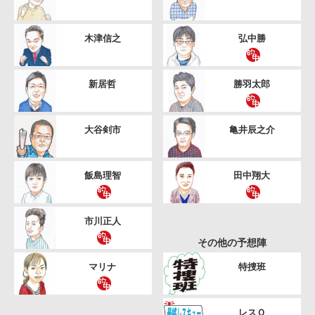
木津信之
弘中勝
新居哲
勝羽太郎
大谷剣市
亀井辰之介
飯島理智
田中翔大
市川正人
その他の予想陣
マリナ
特捜班
レスＱ