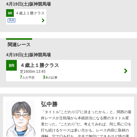
4月19日(土)阪神競馬場
４歳上１勝クラス
8R
馬単
関連レース
4月19日(土)阪神競馬場
４歳上１勝クラス
8R
芝1600m 13:45
7
3
人が予想
本の記事
弘中勝
「タイトル“こだわり◎”に決まったから」と。関西の最
終レースが主戦場から本紙担当になる際のタイトル変
更だった。“こだわり”だ。考えてみれば、同じ馬に◎を
打ち続けるケースは多い方かも。レース内容に取材の
感触。穴で◎を打ち、次走で無印にできるほど情の薄