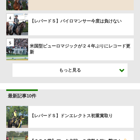
4
【レパードＳ】パイロマンサー今度は負けない
5
米国型ピューロマジックが２４年ぶりにレコード更
新
もっと見る
最新記事10件
【レパードＳ】ドンエレクトス初重賞取り