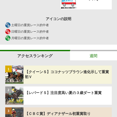
アイコンの説明
土曜日の重賞レース的中者
日曜日の重賞レース的中者
月曜日の重賞レース的中者
アクセスランキング
週間
1
【クイーンＳ】ココナッツブラウン進化示して重賞
初Ｖ
2
【レパードＳ】注目度高い夏の３歳ダート重賞
3
【ＣＢＣ賞】ディアナザール初重賞取り