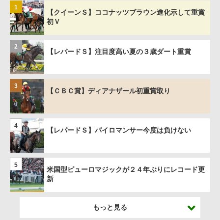
1
【クイーンＳ】ココナッツブラウン進化示して重賞
初Ｖ
2
【レパードＳ】注目度高い夏の３歳ダート重賞
3
【ＣＢＣ賞】ディアナザール初重賞取り
4
【レパードＳ】パイロマンサー今度は負けない
5
米国型ピューロマジックが２４年ぶりにレコード更
新
もっと見る