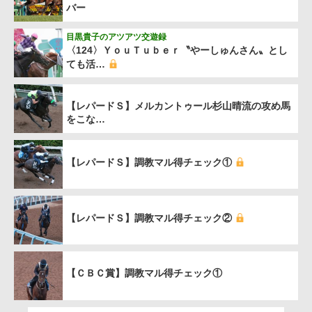
バー
目黒貴子のアツアツ交遊録
〈124〉ＹｏｕＴｕｂｅｒ〝やーしゅんさん〟とし
ても活…
【レパードＳ】メルカントゥール杉山晴流の攻め馬
をこな…
【レパードＳ】調教マル得チェック①
【レパードＳ】調教マル得チェック②
【ＣＢＣ賞】調教マル得チェック①