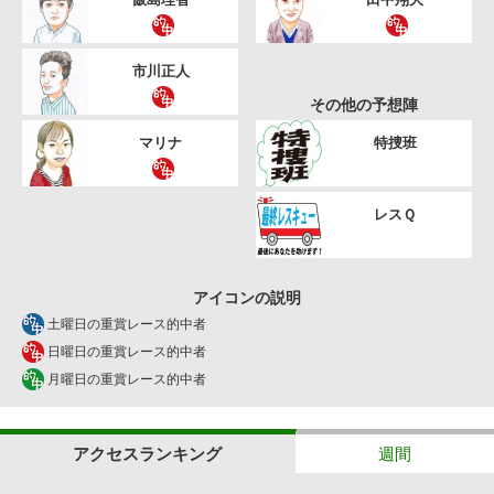
市川正人
その他の予想陣
マリナ
特捜班
レスＱ
アイコンの説明
土曜日の重賞レース的中者
日曜日の重賞レース的中者
月曜日の重賞レース的中者
アクセスランキング
週間