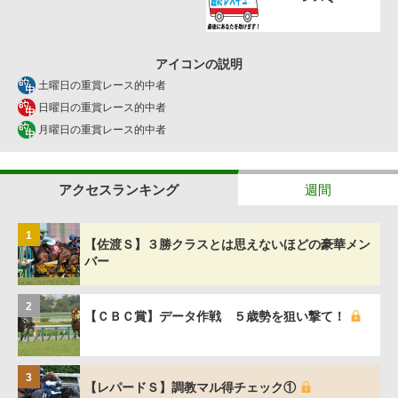
アイコンの説明
土曜日の重賞レース的中者
日曜日の重賞レース的中者
月曜日の重賞レース的中者
アクセスランキング
週間
1
【佐渡Ｓ】３勝クラスとは思えないほどの豪華メン
バー
2
【ＣＢＣ賞】データ作戦 ５歳勢を狙い撃て！
3
【レパードＳ】調教マル得チェック①