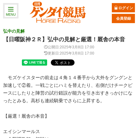
ログイン
MENU
会員登録
弘中の見解
【日曜阪神２Ｒ】弘中の見解と厳選！厩舎の本音
公開日:2025年3月8日 17:00
更新日:2025年3月8日 17:00
モズケイスターの前走は４角１４番手から大外をグングンと
加速して②着。一戦ごとにハミを替えたり、右側だけチークピ
ースにしたりと陣営の試行錯誤が能力を引き出すきっかけにな
ったとみる。高杉も連続騎乗でさらに上昇する。
【厳選！厩舎の本音】
エイシンマールス