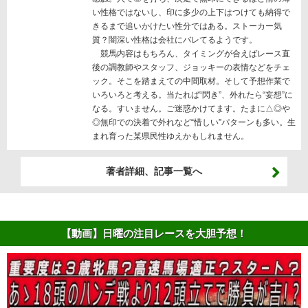
い性格ではないし、印に多少の上下はつけても納得で
きるまで追いかけたい性分ではある。ストーカー気
質？闇深い性格は会社にバレてるようです。
競馬内容はもちろん、タイミングが合えばレース直
後の調教師やスタッフ、ジョッキーの表情などをチェ
ック。そこを踏まえての中間取材。そして予想作業で
いろいろと考える。当たれば“閃き”、外れたら“妄想”に
なる。すいません。ご迷惑かけてます。たまに△◎や
◎無印での決着で外れなど“惜しい”パターンも多い。生
まれ育った某県民性ゆえかもしれません。
著者詳細、記事一覧へ
【動画】日曜の注目レースを大胆予想！