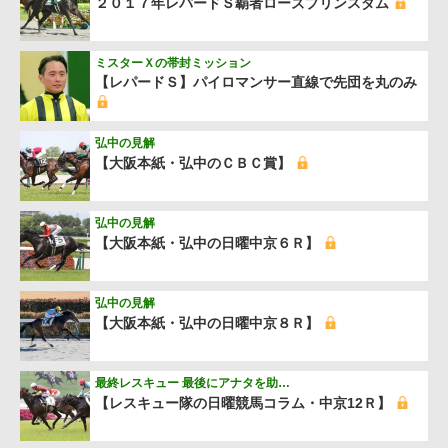
２０１７年レパードＳ覇者ローズプリンスダム
ミスターＸの帯封ミッション
【レパードＳ】パイロマンサー直線で先団を丸のみ
弘中の見解
【大阪本紙・弘中のＣＢＣ賞】
弘中の見解
【大阪本紙・弘中の日曜中京６Ｒ】
弘中の見解
【大阪本紙・弘中の日曜中京８Ｒ】
最終レスキュー 最後にアナタを助…
【レスキュー隊の日曜競馬コラム・中京12Ｒ】