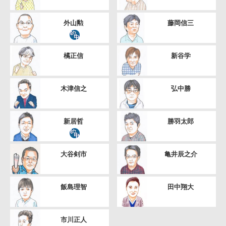
外山勲
藤岡信三
橘正信
新谷学
木津信之
弘中勝
新居哲
勝羽太郎
大谷剣市
亀井辰之介
飯島理智
田中翔大
市川正人