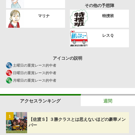
その他の予想陣
マリナ
特捜班
レスＱ
アイコンの説明
土曜日の重賞レース的中者
日曜日の重賞レース的中者
月曜日の重賞レース的中者
アクセスランキング
週間
1
【佐渡Ｓ】３勝クラスとは思えないほどの豪華メン
バー