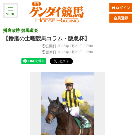
ログイン
MENU
会員登録
播磨政勝 競馬道楽
【播磨の土曜競馬コラム・阪急杯】
公開日:2025年2月21日 17:00
更新日:2025年2月21日 17:00