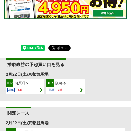
播磨政勝の予想買い目を見る
2月22日(土)京都競馬場
河原町Ｓ
阪急杯
10R
11R
馬単
3単
馬単
3単
関連レース
2月22日(土)京都競馬場