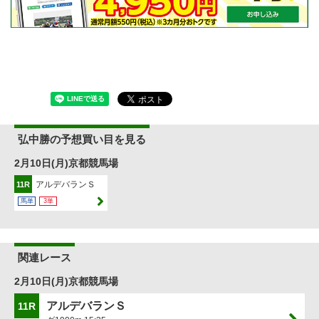
弘中勝の予想買い目を見る
2月10日(月)京都競馬場
アルデバランＳ
11R
馬単
3単
関連レース
2月10日(月)京都競馬場
アルデバランＳ
11R