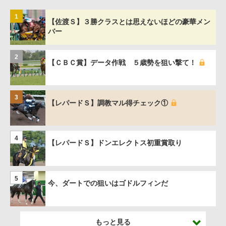
1
【佐渡Ｓ】３勝クラスとは思えないほどの豪華メン
バー
2
【ＣＢＣ賞】データ作戦 ５歳勢を狙い撃て！
3
【レパードＳ】調教マル得チェック①
4
【レパードＳ】ドンエレクトス初重賞取り
5
今、ダートでの狙いはゴドルフィンだ
もっと見る