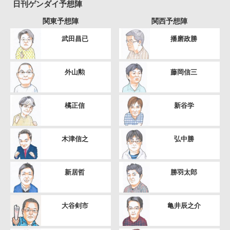
日刊ゲンダイ予想陣
関東予想陣
関西予想陣
武田昌已
播磨政勝
外山勲
藤岡信三
橘正信
新谷学
木津信之
弘中勝
新居哲
勝羽太郎
大谷剣市
亀井辰之介