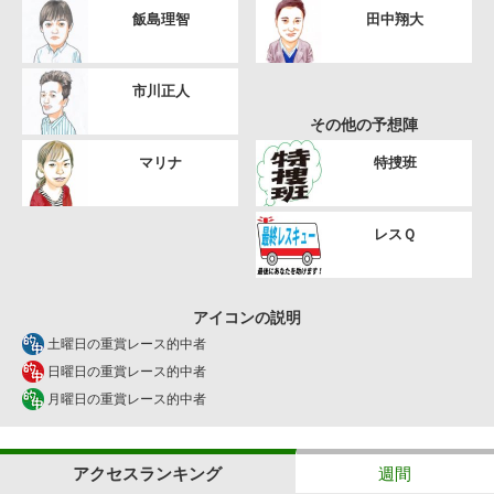
飯島理智
田中翔大
市川正人
その他の予想陣
マリナ
特捜班
レスＱ
アイコンの説明
土曜日の重賞レース的中者
日曜日の重賞レース的中者
月曜日の重賞レース的中者
アクセスランキング
週間